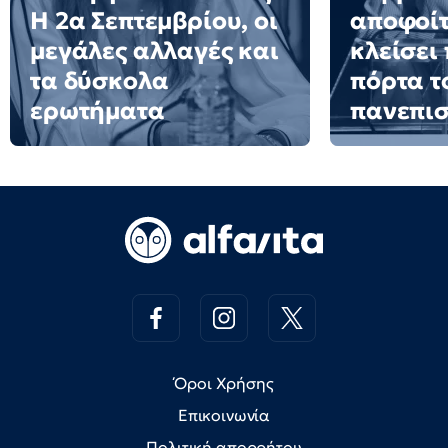
Η 2α Σεπτεμβρίου, οι
αποφοίτ
μεγάλες αλλαγές και
κλείσει
τα δύσκολα
πόρτα τ
ερωτήματα
πανεπισ
Όροι Χρήσης
Επικοινωνία
Πολιτική απορρήτου