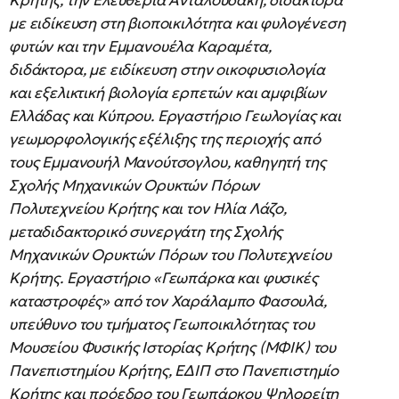
Κρήτης, την Ελευθερία Ανταλουδάκη, διδάκτορα
με ειδίκευση στη βιοποικιλότητα και φυλογένεση
φυτών και την Εμμανουέλα Καραμέτα,
διδάκτορα, με ειδίκευση στην οικοφυσιολογία
και εξελικτική βιολογία ερπετών και αμφιβίων
Ελλάδας και Κύπρου. Εργαστήριο Γεωλογίας και
γεωμορφολογικής εξέλιξης της περιοχής από
τους Εμμανουήλ Μανούτσογλου, καθηγητή της
Σχολής Μηχανικών Ορυκτών Πόρων
Πολυτεχνείου Κρήτης και τον Ηλία Λάζο,
μεταδιδακτορικό συνεργάτη της Σχολής
Μηχανικών Ορυκτών Πόρων του Πολυτεχνείου
Κρήτης. Εργαστήριο «Γεωπάρκα και φυσικές
καταστροφές» από τον Χαράλαμπο Φασουλά,
υπεύθυνο του τμήματος Γεωποικιλότητας του
Μουσείου Φυσικής Ιστορίας Κρήτης (ΜΦΙΚ) του
Πανεπιστημίου Κρήτης, ΕΔΙΠ στο Πανεπιστημίο
Κρήτης και πρόεδρο του Γεωπάρκου Ψηλορείτη