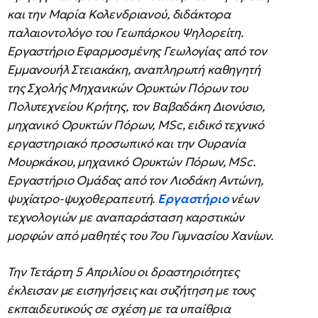
και την Μαρία Κολενδριανού, διδάκτορα
παλαιοντολόγο του Γεωπάρκου Ψηλορείτη.
Εργαστήριο Εφαρμοσμένης Γεωλογίας από τον
Εμμανουήλ Στειακάκη, αναπληρωτή καθηγητή
της Σχολής Μηχανικών Ορυκτών Πόρων του
Πολυτεχνείου Κρήτης, τον Βαβαδάκη Διονύσιο,
μηχανικό Ορυκτών Πόρων, MSc, ειδικό τεχνικό
εργαστηριακό προσωπικό και την Ουρανία
Μουρκάκου, μηχανικό Ορυκτών Πόρων, MSc.
Εργαστήριο Ομάδας από τον Λιοδάκη Αντώνη,
ψυχίατρο-ψυχοθεραπευτή.
Εργαστήριο
νέων
τεχνολογιών με αναπαράσταση καρστικών
μορφών από μαθητές του 7ου Γυμνασίου Χανίων.
Την Τετάρτη 5 Απριλίου οι δραστηριότητες
έκλεισαν με εισηγήσεις και συζήτηση με τους
εκπαιδευτικούς σε σχέση με τα υπαίθρια