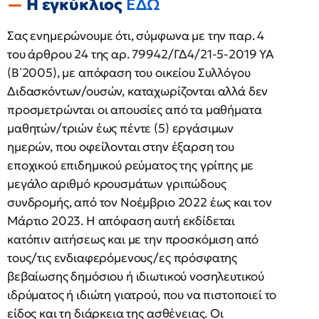
Η εγκύκλιος
ΕΔΩ
Σας ενημερώνουμε ότι, σύμφωνα με την παρ. 4
του άρθρου 24 της αρ. 79942/ΓΔ4/21-5-2019 ΥΑ
(Β΄2005), με απόφαση του οικείου Συλλόγου
Διδασκόντων/ουσών, καταχωρίζονται αλλά δεν
προσμετρώνται οι απουσίες από τα μαθήματα
μαθητών/τριών έως πέντε (5) εργάσιμων
ημερών, που οφείλονται στην έξαρση του
εποχικού επιδημικού ρεύματος της γρίπης με
μεγάλο αριθμό κρουσμάτων γριπώδους
συνδρομής, από τον Νοέμβριο 2022 έως και τον
Μάρτιο 2023. Η απόφαση αυτή εκδίδεται
κατόπιν αιτήσεως και με την προσκόμιση από
τους/τις ενδιαφερόμενους/ες πρόσφατης
βεβαίωσης δημόσιου ή ιδιωτικού νοσηλευτικού
ιδρύματος ή ιδιώτη γιατρού, που να πιστοποιεί το
είδος και τη διάρκεια της ασθένειας. Οι