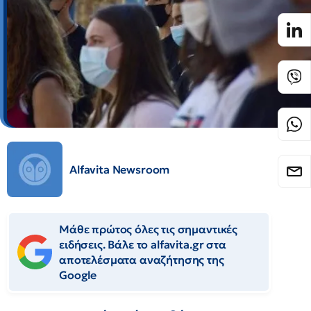
Alfavita Newsroom
Μάθε πρώτος όλες τις σημαντικές
ειδήσεις. Βάλε το alfavita.gr στα
αποτελέσματα αναζήτησης της
Google