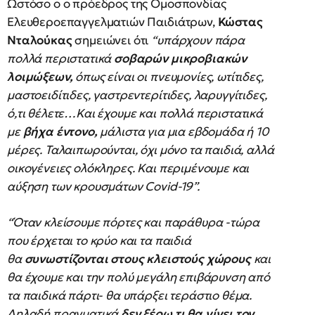
Ωστόσο ο ο πρόεδρος της Ομοσπονδίας
Ελευθεροεπαγγελματιών Παιδιάτρων,
Κώστας
Νταλούκας
σημειώνει ότι
“υπάρχουν πάρα
πολλά περιστατικά
σοβαρών μικροβιακών
λοιμώξεων,
όπως είναι οι πνευμονίες, ωτίτιδες,
μαστοειδίτιδες, γαστρεντερίτιδες, λαρυγγίτιδες,
ό,τι θέλετε…Και έχουμε και πολλά περιστατικά
με
βήχα έντονο,
μάλιστα για μια εβδομάδα ή 10
μέρες. Ταλαιπωρούνται, όχι μόνο τα παιδιά, αλλά
οικογένειες ολόκληρες. Και περιμένουμε και
αύξηση των κρουσμάτων Covid-19”.
“Όταν κλείσουμε πόρτες και παράθυρα -τώρα
που έρχεται το κρύο και τα παιδιά
θα
συνωστίζονται στους κλειστούς χώρους
και
θα έχουμε και την πολύ μεγάλη επιβάρυνση από
τα παιδικά πάρτι- θα υπάρξει τεράστιο θέμα.
Δηλαδή πραγματικά
δεν ξέρω τι θα γίνει τον