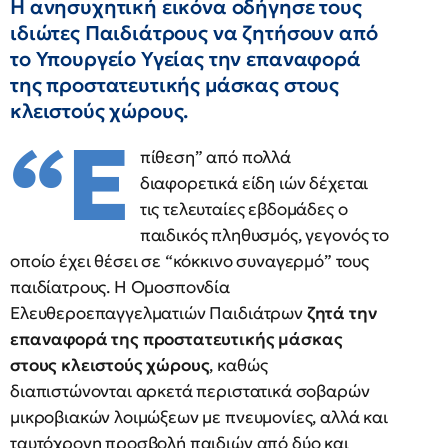
Η ανησυχητική εικόνα οδήγησε τους
ιδιώτες Παιδιάτρους να ζητήσουν από
το Υπουργείο Υγείας την επαναφορά
της προστατευτικής μάσκας στους
κλειστούς χώρους.
“Ε
πίθεση” από πολλά
διαφορετικά είδη ιών δέχεται
τις τελευταίες εβδομάδες ο
παιδικός πληθυσμός, γεγονός το
οποίο έχει θέσει σε “κόκκινο συναγερμό” τους
παιδίατρους. Η Ομοσπονδία
Ελευθεροεπαγγελματιών Παιδιάτρων
ζητά την
επαναφορά της προστατευτικής μάσκας
στους κλειστούς χώρους
, καθώς
διαπιστώνονται αρκετά περιστατικά σοβαρών
μικροβιακών λοιμώξεων με πνευμονίες, αλλά και
ταυτόχρονη προσβολή παιδιών από δύο και