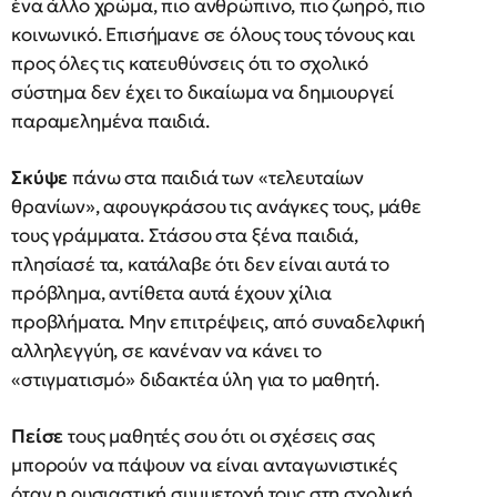
ένα άλλο χρώμα, πιο ανθρώπινο, πιο ζωηρό, πιο
κοινωνικό. Επισήμανε σε όλους τους τόνους και
προς όλες τις κατευθύνσεις ότι το σχολικό
σύστημα δεν έχει το δικαίωμα να δημιουργεί
παραμελημένα παιδιά.
Σκύψε
πάνω στα παιδιά των «τελευταίων
θρανίων», αφουγκράσου τις ανάγκες τους, μάθε
τους γράμματα. Στάσου στα ξένα παιδιά,
πλησίασέ τα, κατάλαβε ότι δεν είναι αυτά το
πρόβλημα, αντίθετα αυτά έχουν χίλια
προβλήματα. Μην επιτρέψεις, από συναδελφική
αλληλεγγύη, σε κανέναν να κάνει το
«στιγματισμό» διδακτέα ύλη για το μαθητή.
Πείσε
τους μαθητές σου ότι οι σχέσεις σας
μπορούν να πάψουν να είναι ανταγωνιστικές
όταν η ουσιαστική συμμετοχή τους στη σχολική