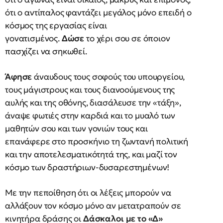
ότι ο αντίπαλος φαντάζει μεγάλος μόνο επειδή ο
κόσμος της εργασίας είναι
γονατισμένος.
Δώσε
το χέρι σου σε όποιον
πασχίζει να σηκωθεί.
Άφησε
άναυδους τους σοφούς του υπουργείου,
τους μάγιστρους και τους διανοούμενους της
αυλής και της οθόνης, διασάλευσε την «τάξη»,
άναψε φωτιές στην καρδιά και το μυαλό των
μαθητών σου και των γονιών τους και
επανάφερε στο προσκήνιο τη ζωντανή πολιτική
και την αποτελεσματικότητά της, και μαζί τον
κόσμο των δραστήριων-δυσαρεστημένων!
Με την πεποίθηση ότι οι λέξεις μπορούν να
αλλάξουν τον κόσμο μόνο αν μετατραπούν σε
κινητήρα δράσης οι
Δάσκαλοι με το «Δ»