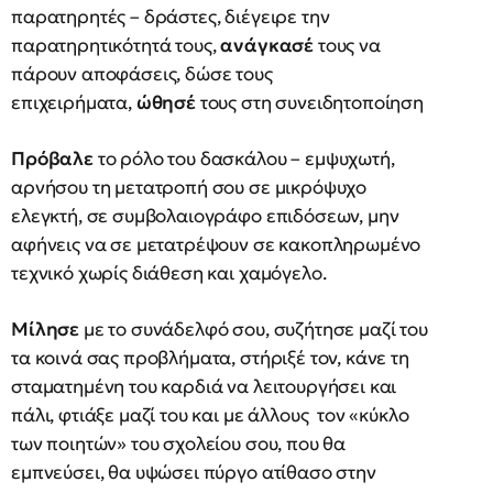
παρατηρητές – δράστες, διέγειρε την
παρατηρητικότητά τους,
ανάγκασέ
τους να
πάρουν αποφάσεις, δώσε τους
επιχειρήματα,
ώθησέ
τους στη συνειδητοποίηση
Πρόβαλε
το ρόλο του δασκάλου – εμψυχωτή,
αρνήσου τη μετατροπή σου σε μικρόψυχο
ελεγκτή, σε συμβολαιογράφο επιδόσεων, μην
αφήνεις να σε μετατρέψουν σε κακοπληρωμένο
τεχνικό χωρίς διάθεση και χαμόγελο.
Μίλησε
με το συνάδελφό σου, συζήτησε μαζί του
τα κοινά σας προβλήματα, στήριξέ τον, κάνε τη
σταματημένη του καρδιά να λειτουργήσει και
πάλι, φτιάξε μαζί του και με άλλους τον «κύκλο
των ποιητών» του σχολείου σου, που θα
εμπνεύσει, θα υψώσει πύργο ατίθασο στην