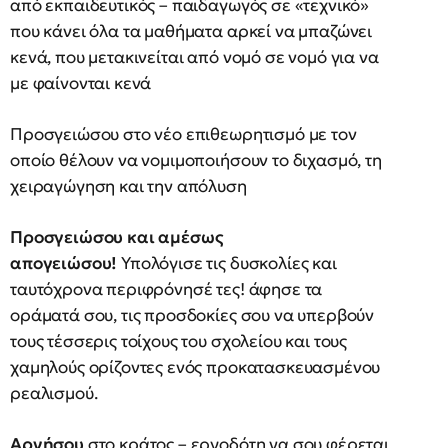
από εκπαιδευτικός – παιδαγωγός σε «τεχνικό»
που κάνει όλα τα μαθήματα αρκεί να μπαζώνει
κενά, που μετακινείται από νομό σε νομό για να
με φαίνονται κενά
Προσγειώσου στο νέο επιθεωρητισμό με τον
οποίο θέλουν να νομιμοποιήσουν το διχασμό, τη
χειραγώγηση και την απόλυση
Προσγειώσου και αμέσως
απογειώσου!
Υπολόγισε τις δυσκολίες και
ταυτόχρονα περιφρόνησέ τες! άφησε τα
οράματά σου, τις προσδοκίες σου να υπερβούν
τους τέσσερις τοίχους του σχολείου και τους
χαμηλούς ορίζοντες ενός προκατασκευασμένου
ρεαλισμού.
Αρνήσου
στο κράτος – εργοδότη να σου φέρεται