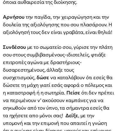
όποια αυθαιρεσία της διοίκησης.
Αρνήσου
την παγίδα, την χειραγώγηση και την
δουλεία της αξιολόγησης που σου πλασάρουν. Η
αξιολόγησή τους δεν είναι γραβάτα, είναι θηλιά!
Συνδέσου
με το σωματείο σου, γύρισε την πλάτη
σου στους συμβιβασμένους-ιδιοτελείς, φτιάξε
επιτροπές αγώνα με δραστήριους-
δυσαρεστημένους, άλλαξε τους
συσχετισμούς,
δώσε
να καταλάβουν ότι εσείς θα
δώσετε τη μάχη γιατί εσάς αφορά ο πόλεμος και
η καταστροφή ή η σωτηρία.
Πείσε
ότι δεν πρέπει
να περιμένουν ν’ ακούσουν καμπάνες για να
σηκωθούν από τον ύπνο, τα σήμαντρα εσείς θα
τα ηχήσετε απο μόνοι σας!
Δείξε
, με την
υπομονή και την επιμονή που απαιτεί η γνώση
ότι ο αγώνας είναι δίκαιος, μακρύς και επίμονος,