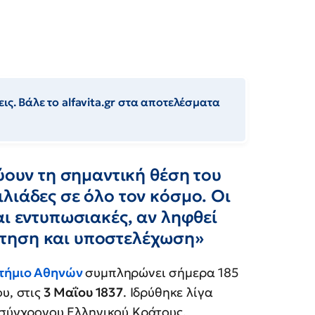
ις. Βάλε το alfavita.gr στα αποτελέσματα
ύουν τη σημαντική θέση του
λιάδες σε όλο τον κόσμο. Οι
αι εντυπωσιακές, αν ληφθεί
τηση και υποστελέχωση»
στήμιο Αθηνών
συμπληρώνει σήμερα 185
υ, στις
3 Μαΐου 1837
. Ιδρύθηκε λίγα
 σύγχρονου Ελληνικού Κράτους.