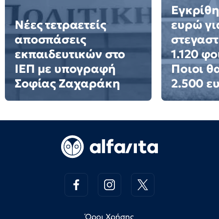
Εγκρίθη
Νέες τετραετείς
ευρώ γι
αποσπάσεις
στεγαστ
εκπαιδευτικών στο
1.120 φο
ΙΕΠ με υπογραφή
Ποιοι θ
Σοφίας Ζαχαράκη
2.500 ε
Όροι Χρήσης