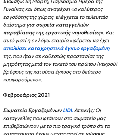
Ένωση»:
8η Μάρτη, Παγκόσμια Ημέρα της
Γυναίκας και όπως αναφέρει «ο καλύτερος
εργοδότης της χώρας ελέγχεται το τελευταίο
διάστημα
για σωρεία καταγγελιών
παραβίασης της εργατικής νομοθεσίας
». Και
αυτό γιατί η εν λόγω εταιρία «φέρεται να έχει
απολύσει καταχρηστικά έγκυο εργαζομένη
της, που ήταν σε καθεστώς προστασίας της
μητρότητας μετά τον τοκετό του πρώτου (νεκρού)
βρέφους της και ούσα έγκυος στο δεύτερο
κυοφορούμενο».
Φεβρουάριος 2021
Σωματείο Εργαζομένων
LIDL
Αττικής:
Οι
καταγγελίες που φτάνουν στο σωματείο μας
επιβεβαιώνουν με το πιο τραγικό τρόπο ότι τα
καταστήματα έχουν μετατραπεί σε
χώρους