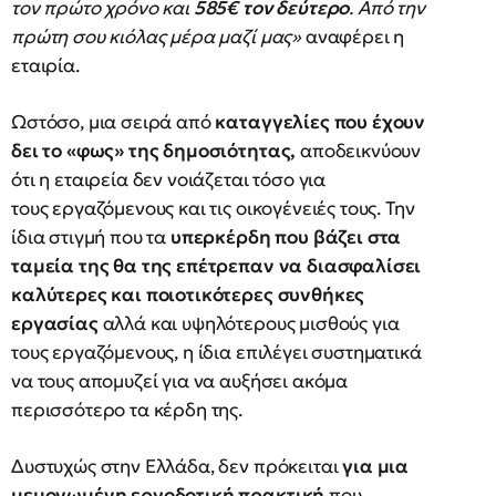
τον πρώτο χρόνο και
585€ τον δεύτερο
. Από την
πρώτη σου κιόλας μέρα μαζί μας»
αναφέρει η
εταιρία.
Ωστόσο, μια σειρά από
καταγγελίες που έχουν
δει το «φως» της δημοσιότητας,
αποδεικνύουν
ότι η εταιρεία δεν νοιάζεται τόσο για
τους εργαζόμενους και τις οικογένειές τους. Την
ίδια στιγμή που τα
υπερκέρδη που βάζει στα
ταμεία της θα της επέτρεπαν να διασφαλίσει
καλύτερες και ποιοτικότερες συνθήκες
εργασίας
αλλά και υψηλότερους μισθούς για
τους εργαζόμενους, η ίδια επιλέγει συστηματικά
να τους απομυζεί για να αυξήσει ακόμα
περισσότερο τα κέρδη της.
Δυστυχώς στην Ελλάδα, δεν πρόκειται
για μια
μεμονωμένη εργοδοτική πρακτική
που