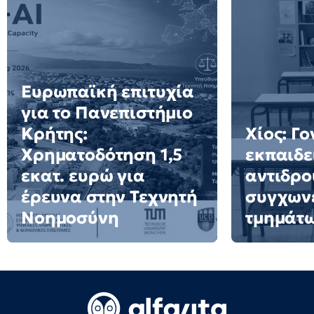
Ευρωπαϊκή επιτυχία
για το Πανεπιστήμιο
Κρήτης:
Χίος: Γο
Χρηματοδότηση 1,5
εκπαιδε
εκατ. ευρώ για
αντιδρο
έρευνα στην Τεχνητή
συγχων
Νοημοσύνη
τμημάτ