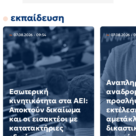
εκπαίδευση
07.08.2026 - 09:54
07.08.2026 - 
Αναπληρ
Εσωτερική
αναδρο
κινητικότητα στα ΑΕΙ:
προσλήψ
Αποκτούν δικαίωμα
εκτέλεσ
και οι εισακτέοι με
αμετάκ
κατατακτήριες
δικαστι