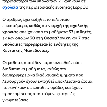
περισσότεροι των υπόλοιπων 20 ανήκουν σε
σχολεία
της περιφερειακής ενότητας Σερρών.
Ο αριθμός έχει αυξηθεί το τελευταίο
εικοσαήμερο, καθώς στην
αρχή της σχολικής
χρονιάς
απείχαν από τα μαθήματα
37 μαθητές
,
εκ των οποίων
30 στη Θεσσαλονίκη
και
7 στις
υπόλοιπες περιφερειακές ενότητες της
Κεντρικής Μακεδονίας
.
Οι μαθητές αυτοί δεν παρακολουθούν ούτε
διαδικτυακά μαθήματα, καθώς στα
διαπεριφερειακά διαδικτυακά τμήματα που
λειτουργούν έχουν ενταχθεί αποκλειστικά άτομα
που ανήκουν σε ευπαθείς ομάδες και έχουν
προσκομίσει τις απαιτούμενες ιατρικές
γνωματεύσεις.