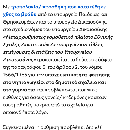
Με
τροπολογία/ προσθήκη που κατατέθηκε
χθες το βράδυ
από το υπουργείο Παιδείας και
Θρησκευμάτων και το υπουργείο Δικαιοσύνης,
στο σχέδιο νόμου του υπουργείου Δικαιοσύνης
«Μεταρρυθμίσεις νομοθετικό πλαίσιο Εθνικής
Σχολής Δικαστικών Λειτουργών και άλλες
επείγουσες διατάξεις του Υπουργείου
Δικαιοσύνης»
τροποποιείται το δεύτερο εδάφιο
της παραγράφου 3, του άρθρου 2, του νόμου
1566/1985 για την
υποχρεωτικότητα φοίτησης
στο νηπιαγωγείο, στο δημοτικό σχολείο και
στο γυμνάσιο
και προβλέπονται ποινικές
ευθύνες για όσους γονείς/ κηδεμόνες κρατούν
τους μαθητές μακριά από το σχολείο για
οποιονδήποτε λόγο.
Συγκεκριμένα, η ρύθμιση προβλέπει ότι:
«Η