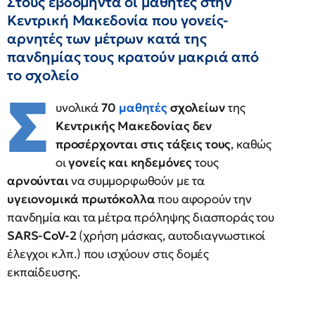
Στους εβδομήντα οι μαθητές στην
Κεντρική Μακεδονία που γονείς-
αρνητές των μέτρων κατά της
πανδημίας τους κρατούν μακριά από
το σχολείο
Σ
υνολικά
70
μαθητές
σχολείων
της
Κεντρικής Μακεδονίας
δεν
προσέρχονται στις τάξεις τους
, καθώς
οι
γονείς και κηδεμόνες
τους
αρνούνται
να συμμορφωθούν με τα
υγειονομικά πρωτόκολλα
που αφορούν την
πανδημία και τα μέτρα πρόληψης διασποράς του
SARS-CoV-2
(χρήση μάσκας, αυτοδιαγνωστικοί
έλεγχοι κ.λπ.) που ισχύουν στις δομές
εκπαίδευσης.