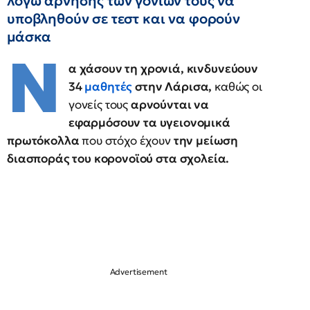
λόγω άρνησης των γονιών τους να
υποβληθούν σε τεστ και να φορούν
μάσκα
Ν
α χάσουν τη χρονιά, κινδυνεύουν
34
μαθητές
στην Λάρισα,
καθώς οι
γονείς τους
αρνούνται να
εφαρμόσουν τα υγειονομικά
πρωτόκολλα
που στόχο έχουν
την μείωση
διασποράς του κορονοϊού στα σχολεία.