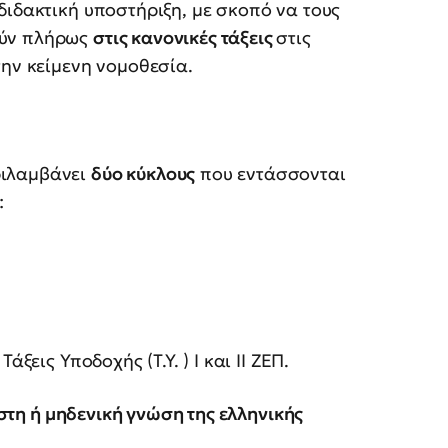
διδακτική υποστήριξη, με σκοπό να τους
ούν πλήρως
στις κανονικές τάξεις
στις
την κείμενη νομοθεσία.
ριλαμβάνει
δύο κύκλους
που εντάσσονται
:
ξεις Υποδοχής (Τ.Υ. ) Ι και ΙΙ ΖΕΠ.
στη ή μηδενική γνώση της ελληνικής