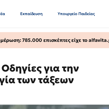
Νέα
Εκπαίδευση
Υπουργείο Παιδείας
 Εκπαιδευτικών
Μεταπτυχιακά
Πολιτική
Κόσμος
- Απαντήσεις
έρωση: 785.000 επισκέπτες είχε το alfavita.
 Οδηγίες για την
ργία των τάξεων