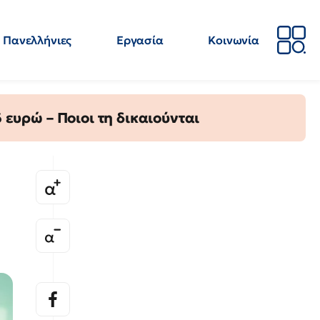
Πανελλήνιες
Εργασία
Κοινωνία
Απόψεις
Επιστήμη
Επιμόρφωση
ΕΛΜΕ
ευρώ – Ποιοι τη δικαιούνται