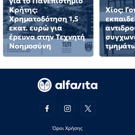
για το Πανεπιστήμιο
Κρήτης:
Χίος: Γο
Χρηματοδότηση 1,5
εκπαιδε
εκατ. ευρώ για
αντιδρο
έρευνα στην Τεχνητή
συγχων
Νοημοσύνη
τμημάτ
Όροι Χρήσης