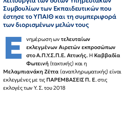
λειτουργία των δοτών Υπηρεσιακών
Συμβουλίων των Εκπαιδευτικών που
έστησε το ΥΠΑΙΘ και τη συμπεριφορά
των διορισμένων μελών τους
Ε
νημέρωση ων
τελευταίων
εκλεγμένων Αιρετών εκπροσώπων
στο Α.Π.Υ.Σ.Π.Ε. Αττικής.
Η
Καββαδία
Φωτεινή
(τακτικής) και η
Μελαμπιανάκη Ζέττα
(αναπληρωματικής) είναι
εκλεγμένες με τις
ΠΑΡΕΜΒΑΣΕΙΣ Π. Ε
. στις
εκλογές των Υ. Σ. του 2018