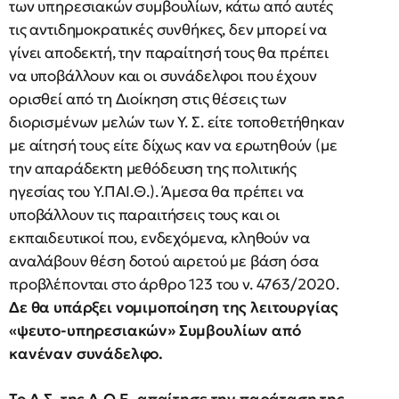
των υπηρεσιακών συμβουλίων, κάτω από αυτές
τις αντιδημοκρατικές συνθήκες, δεν μπορεί να
γίνει αποδεκτή, την παραίτησή τους θα πρέπει
να υποβάλλουν και οι συνάδελφοι που έχουν
ορισθεί από τη Διοίκηση στις θέσεις των
διορισμένων μελών των Υ. Σ. είτε τοποθετήθηκαν
με αίτησή τους είτε δίχως καν να ερωτηθούν (με
την απαράδεκτη μεθόδευση της πολιτικής
ηγεσίας του Υ.ΠΑΙ.Θ.). Άμεσα θα πρέπει να
υποβάλλουν τις παραιτήσεις τους και οι
εκπαιδευτικοί που, ενδεχόμενα, κληθούν να
αναλάβουν θέση δοτού αιρετού με βάση όσα
προβλέπονται στο άρθρο 123 του ν. 4763/2020.
Δε θα υπάρξει νομιμοποίηση της λειτουργίας
«ψευτο-υπηρεσιακών» Συμβουλίων από
κανέναν συνάδελφο.
Το Δ.Σ. της Δ.Ο.Ε. απαίτησε την παράταση της