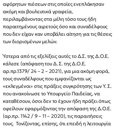
αφόρητων πιέσεων στις οποίες ενεπλάκησαν
ακόμη και βουλευτικά γραφεία,
περιλαμβάνοντας στα μέλη τόσο τους ήδη
παραιτημένους αιρετούς όσο και συναδέλφους
που δεν είχαν καν υποβάλει αίτηση για τις θέσεις
των διορισμένων μελών.
Ύστερα από τις εξελίξεις αυτές το Δ.Σ. της Δ.Ο.Ε.
κάλεσε (απόφαση του Δ. Σ. της Δ.Ο.Ε.
αρ.πρ.1379/ 24 – 2 – 2021), για μια ακόμη φορά,
τους συναδέλφους που εμφανίζονται ως
«εκλεγμένοι» στις πράξεις συγκρότησης των Υ. Σ.
που ανακοίνωσε το Υπουργείο Παιδείας, να
καταθέσουν, όσοι δεν το έχουν ήδη πράξει όπως
οφείλουν εφαρμόζοντας την απόφαση της Δ.Ο.Ε.
(αρ.πρ. 1142 / 9 – 11 – 2020), τις παραιτήσεις
τους. Τονίζοντας, επίσης, ότι επειδή η λειτουργία