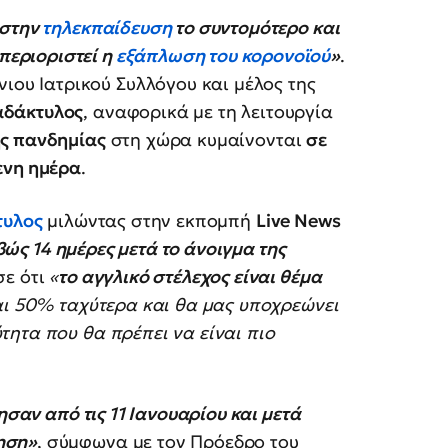
 στην
τηλεκπαίδευση
το συντομότερο και
 περιοριστεί η
εξάπλωση του κορονοϊού
»
.
νιου Ιατρικού Συλλόγου και μέλος της
αδάκτυλος
, αναφορικά με τη λειτουργία
ς πανδημίας
στη χώρα κυμαίνονται
σε
ενη ημέρα
.
τυλος
μιλώντας στην εκπομπή
Live News
ς 14 ημέρες μετά το άνοιγμα της
σε ότι
«
το αγγλικό στέλεχος είναι θέμα
ται 50% ταχύτερα και θα μας υποχρεώνει
ητα που θα πρέπει να είναι πιο
ησαν από τις 11 Ιανουαρίου και μετά
ηση»
, σύμφωνα με τον Πρόεδρο του