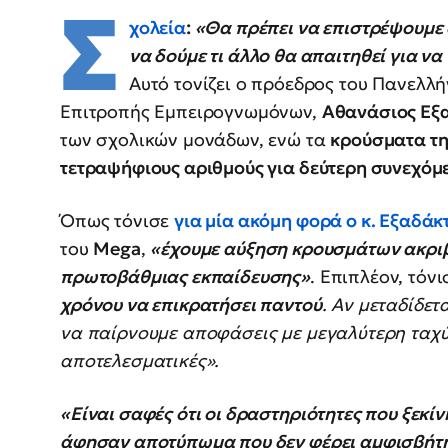
Σ
χολεία
:
«Θα πρέπει να επιστρέψουμε
να δούμε τι άλλο θα απαιτηθεί για να
Αυτό τονίζει ο πρόεδρος του Πανελλή
Επιτροπής Εμπειρογνωμόνων,
Αθανάσιος Εξ
των σχολικών μονάδων, ενώ τα
κρούσματα τη
τετραψήφιους αριθμούς για δεύτερη συνεχόμ
Όπως τόνισε
για μία ακόμη φορά ο κ. Εξαδάκ
του
Mega
,
«έχουμε αύξηση κρουσμάτων ακριβώ
πρωτοβάθμιας εκπαίδευσης»
. Επιπλέον, τόνι
χρόνου να επικρατήσει παντού
. Αν μεταδίδε
να παίρνουμε αποφάσεις με μεγαλύτερη ταχύτ
αποτελεσματικές».
«Είναι σαφές ότι οι δραστηριότητες που ξεκίν
άφησαν αποτύπωμα που δεν φέρει αμφισβήτ