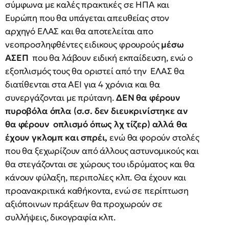
σύμφωνα με καλές πρακτικές σε ΗΠΑ και
Ευρώπη που θα υπάγεται απευθείας στον
αρχηγό ΕΛΑΣ και θα αποτελείται απο
νεοπροσληφθέντες ειδικους φρουρούς
μέσω
ΑΣΕΠ
που θα λάβουν ειδική εκπαίδευση, ενώ ο
εξοπλισμός τους θα οριστεί από την ΕΛΑΣ θα
διατίθενται στα ΑΕΙ για 4 χρόνια και θα
συνεργάζονται με πρύτανη.
ΔΕΝ θα φέρουν
πυροβόλα όπλα (σ.σ. δεν διευκρινίστηκε αν
θα φέρουν οπλισμό όπως λχ τίζερ) αλλά θα
έχουν γκλομπ και σπρέι,
ενώ
θα φορούν στολές
που θα ξεχωρίζουν από άλλους αστυνομικούς και
θα στεγάζονται σε χώρους του ιδρύματος και θα
κάνουν φύλαξη, περιπολίες κλπ. Θα έχουν και
προανακριτικά καθήκοντα, ενώ σε περίπτωση
αξιόποινων πράξεων θα προχωρούν σε
συλλήψεις, δικογραφία κλπ.