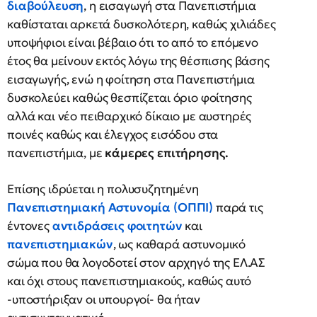
διαβούλευση
, η εισαγωγή στα Πανεπιστήμια
καθίσταται αρκετά δυσκολότερη, καθώς χιλιάδες
υποψήφιοι είναι βέβαιο ότι το από το επόμενο
έτος θα μείνουν εκτός λόγω της θέσπισης βάσης
εισαγωγής, ενώ η φοίτηση στα Πανεπιστήμια
δυσκολεύει καθώς θεσπίζεται όριο φοίτησης
αλλά και νέο πειθαρχικό δίκαιο με αυστηρές
ποινές καθώς και έλεγχος εισόδου στα
πανεπιστήμια, με
κάμερες επιτήρησης.
Επίσης ιδρύεται η πολυσυζητημένη
Πανεπιστημιακή Αστυνομία (ΟΠΠΙ)
παρά τις
έντονες
αντιδράσεις φοιτητών
και
πανεπιστημιακών
, ως καθαρά αστυνομικό
σώμα που θα λογοδοτεί στον αρχηγό της ΕΛ.ΑΣ
και όχι στους πανεπιστημιακούς, καθώς αυτό
-υποστήριξαν οι υπουργοί- θα ήταν