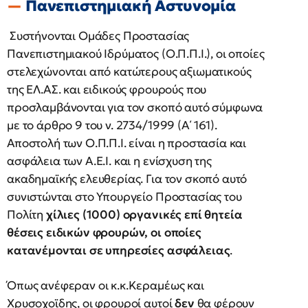
Πανεπιστημιακή Αστυνομία
Συστήνονται Ομάδες Προστασίας
Πανεπιστημιακού Ιδρύματος (Ο.Π.Π.Ι.), οι οποίες
στελεχώνονται από κατώτερους αξιωματικούς
της ΕΛ.ΑΣ. και ειδικούς φρουρούς που
προσλαμβάνονται για τον σκοπό αυτό σύμφωνα
με το άρθρο 9 του ν. 2734/1999 (Α΄ 161).
Αποστολή των Ο.Π.Π.Ι. είναι η προστασία και
ασφάλεια των Α.Ε.Ι. και η ενίσχυση της
ακαδημαϊκής ελευθερίας. Για τον σκοπό αυτό
συνιστώνται στο Υπουργείο Προστασίας του
Πολίτη
χίλιες (1000) οργανικές επί θητεία
θέσεις ειδικών φρουρών, οι οποίες
κατανέμονται σε υπηρεσίες ασφάλειας
.
Όπως ανέφεραν οι κ.κ.Κεραμέως και
Χρυσοχοϊδης, οι φρουροί αυτοί
δεν
θα φέρουν