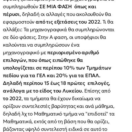
συμπληρωθούν
ΣΕ ΜΙΑ ΦΑΣΗ όπως και
πέρυσι
, δηλαδή οι αλλαγές που ακολουθούν θα
εφαρμοστούν
από τις εξετάσεις του 2022
. Τι θα
αλλάξει: Τα μηχανογραφικά θα συμπληρώνονται
σε δύο φάσεις. Στην Α φαση, οι υποψήφιοι θα
καλούνται να συμπληρώσουν ένα
μηχανογραφικό με
περιορισμένο αριθμό
επιλογών, που όπως ειπώθηκε θα
υπολογίζεται σε περίπου 10% των Τμημάτων
πεδίου για τα ΓΕΛ και 20% για τα ΕΠΑΛ.
Δηλαδή περίπου 15 έως 18 πρώτες επιλογές,
ανάλογα με το είδος του Λυκείου
. Επίσης από
το 2022
, τα τμήματα θα έχουν δικαίωμα να
ορίζουν συντελεστές βαρύτητας και ανά μάθημα,
δηλαδή λχ το Μαθηματικό τμήμα να "επιδοτεί" τα
Μαθηματικά, εκτός από τη βάση που θα ορίζει,
βάζοντας υψηλό συντελεστή ειδικά σε αυτό το