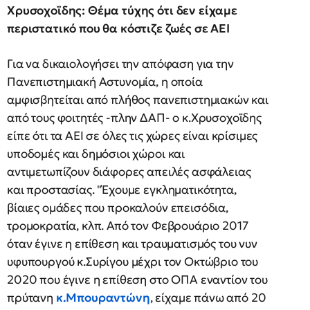
Χρυσοχοϊδης: Θέμα τύχης ότι δεν είχαμε
περιστατικό που θα κόστιζε ζωές σε ΑΕΙ
Για να δικαιολογήσει την απόφαση για την
Πανεπιστημιακή Αστυνομία, η οποία
αμφισβητείται από πλήθος πανεπιστημιακών και
από τους φοιτητές -πλην ΔΑΠ- ο κ.Χρυσοχοϊδης
είπε ότι τα ΑΕΙ σε όλες τις χώρες είναι κρίσιμες
υποδομές και δημόσιοι χώροι και
αντιμετωπίζουν διάφορες απειλές ασφάλειας
και προστασίας. "Έχουμε εγκληματικότητα,
βίαιες ομάδες που προκαλούν επεισόδια,
τρομοκρατία, κλπ. Από τον Φεβρουάριο 2017
όταν έγινε η επίθεση και τραυματισμός του νυν
υφυπουργού κ.Συρίγου μέχρι τον Οκτώβριο του
2020 που έγινε η επίθεση στο ΟΠΑ εναντίον του
πρύτανη
κ.Μπουραντώνη
, είχαμε πάνω από 20