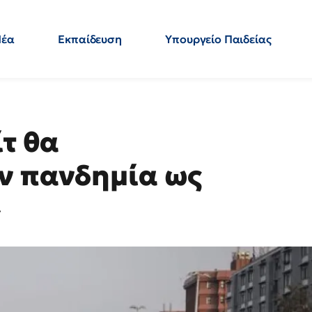
Νέα
Εκπαίδευση
Υπουργείο Παιδείας
 Εκπαιδευτικών
Μεταπτυχιακά
Πολιτική
Κόσμος
- Απαντήσεις
ίτ θα
ν πανδημία ως
»