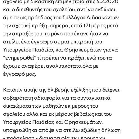
σχολείο με δικαστική επιμελήτρια στις 4.2.2020
και ο διευθυντής του σχολείου, αντί να εκδώσει
άμεσα ως πρόεδρος του Συλλόγου Διδασκόντων
την σχετική πράξη, σήμερα, επτά (7) μέρες μετά
την απραξία του, το μόνο που έκανε ήταν να
στείλει ένα έγγραφο σε μια επιτροπή του
Υπουργείου Παιδείας και Θρησκευμάτων για να
"ενημερωθεί" τί πρέπει να πράξει, ενώ του τα
έχουμε αναφέρει αναλυτικότατα όλα με
έγγραφό μας.
Κατόπιν αυτής της θλιβερής εξέλιξης που δείχνει
σοβαρότατη αδιαφορία για τα συνταγματικά
δικαιώματα των μαθητών εκ μέρους του
σχολείου αλλά και εκ μέρους βεβαίως και του
Υπουργείου Παιδείας και Θρησκευμάτων,
υποχρεώθηκα απόψε να στείλω εξώδικη δήλωση
- πρόσκληση - διαμαρτυρία εκ μέρους των