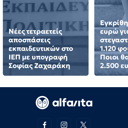
Εγκρίθη
Νέες τετραετείς
ευρώ γι
αποσπάσεις
στεγαστ
εκπαιδευτικών στο
1.120 φο
ΙΕΠ με υπογραφή
Ποιοι θ
Σοφίας Ζαχαράκη
2.500 ε