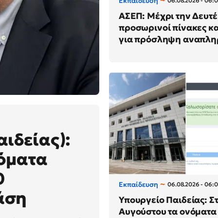
Εκπαίδευση
06.08.2026 - 06:
ΑΣΕΠ: Μέχρι την Δευτέ
προσωρινοί πίνακες κ
για πρόσληψη αναπλ
ιδείας):
νόματα
0
Εκπαίδευση
06.08.2026 - 06:
άση
Υπουργείο Παιδείας: Στι
Αυγούστου τα ονόματα