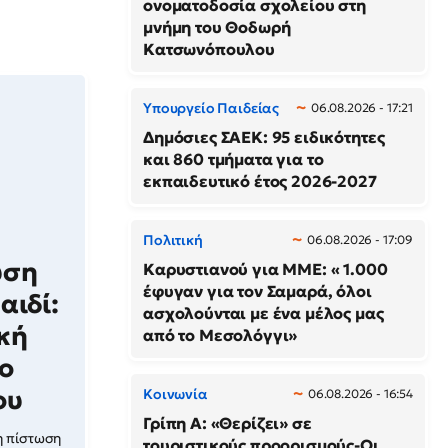
ονοματοδοσία σχολείου στη
μνήμη του Θοδωρή
Κατσωνόπουλου
Υπουργείο Παιδείας
06.08.2026 - 17:21
Δημόσιες ΣΑΕΚ: 95 ειδικότητες
και 860 τμήματα για το
εκπαιδευτικό έτος 2026-2027
Πολιτική
06.08.2026 - 17:09
υση
Καρυστιανού για ΜΜΕ: « 1.000
έφυγαν για τον Σαμαρά, όλοι
αιδί:
ασχολούνται με ένα μέλος μας
κή
από το Μεσολόγγι»
ο
ου
Κοινωνία
06.08.2026 - 16:54
Γρίπη Α: «Θερίζει» σε
η πίστωση
τουριστικούς προορισμούς-Οι