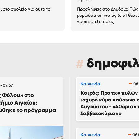
ι στο σχολείο για αυτό το
Προσλήψεις στο Δημόσιο: Πώς θ
μοριοδότηση για τις 5.131 θέσε
γραπτές εξετάσεις
δημοφι
Κοινωνία
06.
- 09:57
Καιρός: Προ των πυλών
 Φύλου» στο
ισχυρό κύμα καύσωνα 
ήμιο Αιγαίου:
Αυγούστου – «40άρια» 
ώθηκε το πρόγραμμα
Σαββατοκύριακο
Κοινωνία
06.