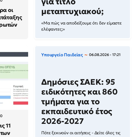
για τίτλο
00
ρα οι
μεταπτυχιακού;
ατάταξης
«Μα πώς να αποδείξουμε ότι δεν είμαστε
ηρωτών
ελέφαντες;»
Υπουργείο Παιδείας
06.08.2026 - 17:21
Δημόσιες ΣΑΕΚ: 95
ειδικότητες και 860
τμήματα για το
εκπαιδευτικό έτος
00
2026-2027
ς 11
 των
Πότε ξεκινούν οι αιτήσεις - Δείτε όλες τις