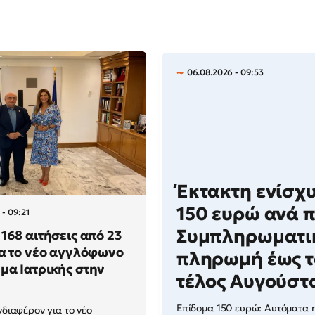
06.08.2026 - 09:53
Έκτακτη ενίσχ
150 ευρώ ανά π
 - 09:21
Συμπληρωματι
168 αιτήσεις από 23
α το νέο αγγλόφωνο
πληρωμή έως τ
α Ιατρικής στην
τέλος Αυγούστ
Επίδομα 150 ευρώ: Αυτόματα 
νδιαφέρον για το νέο