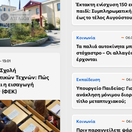
Έκτακτη ενίσχυση 150 
παιδί: Συμπληρωματικ
έως το τέλος Αυγούστο
Κοινωνία
06.
Τα παλιά αυτοκίνητα μπ
στόχαστρο – Οι αλλαγέ
έρχονται
- 13:01
 Σχολή
τικών Τεχνών: Πώς
Εκπαίδευση
06.
αι η εισαγωγή
Υπουργείο Παιδείας: Για
 (ΦΕΚ)
ανάκληση μόνιμου διορ
τίτλο μεταπτυχιακού;
Κοινωνία
06.
Πριν παραγγείλετε ψάρι