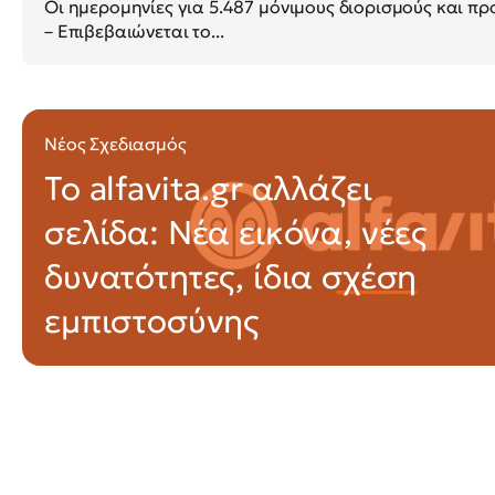
Οι ημερομηνίες για 5.487 μόνιμους διορισμούς και 
– Επιβεβαιώνεται το...
Νέος Σχεδιασμός
Το alfavita.gr αλλάζει
σελίδα: Νέα εικόνα, νέες
δυνατότητες, ίδια σχέση
εμπιστοσύνης