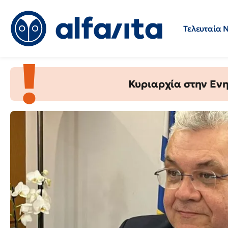
Τελευταία 
AlfaVita
Προσλήψεις
Ερωτήσεις 
-
Ειδήσεις
Κυριαρχία στην Ενημ
για
την
εκπαίδευση