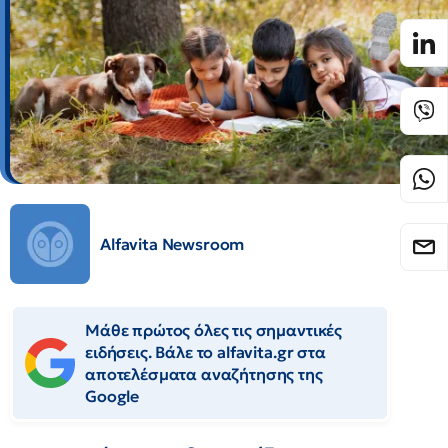
Alfavita Newsroom
Μάθε πρώτος όλες τις σημαντικές
ειδήσεις. Βάλε το alfavita.gr στα
αποτελέσματα αναζήτησης της
Google