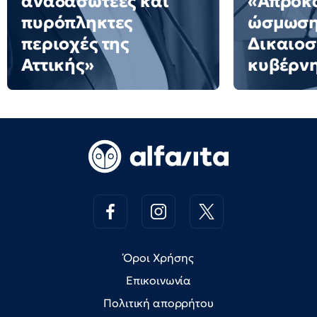
αναδασωτέες και
«Απροκ
πυρόπληκτες
ώσμωσ
περιοχές της
Δικαιοσ
Αττικής»
κυβέρν
Όροι Χρήσης
Επικοινωνία
Πολιτική απορρήτου