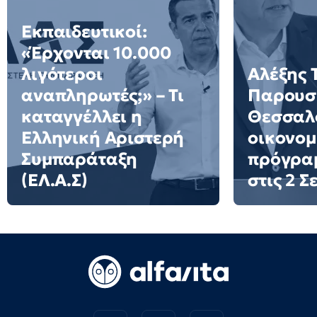
Εκπαιδευτικοί:
«Έρχονται 10.000
λιγότεροι
Αλέξης 
αναπληρωτές;» – Τι
Παρουσι
καταγγέλλει η
Θεσσαλο
Ελληνική Αριστερή
οικονομ
Συμπαράταξη
πρόγρα
(ΕΛ.Α.Σ)
στις 2 