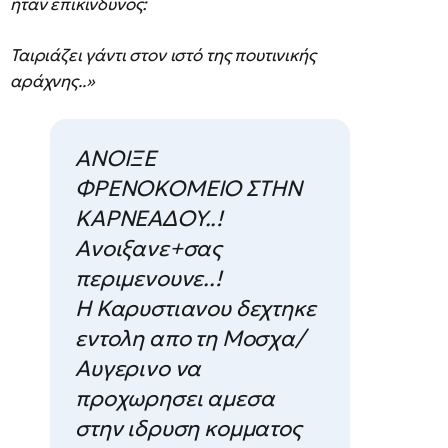
ήταν επικίνδυνος:
Ταιριάζει γάντι στον ιστό της πουτινικής
αράχνης..»
ΑΝΟΙΞΕ
ΦΡΕΝΟΚΟΜΕΙΟ ΣΤΗΝ
ΚΑΡΝΕΑΔΟΥ..!
Ανοιξανε+σας
περιμενουνε..!
Η Καρυστιανου δεχτηκε
εντολη απο τη Μοσχα/
Αυγερινο να
προχωρησει αμεσα
στην ιδρυση κομματος