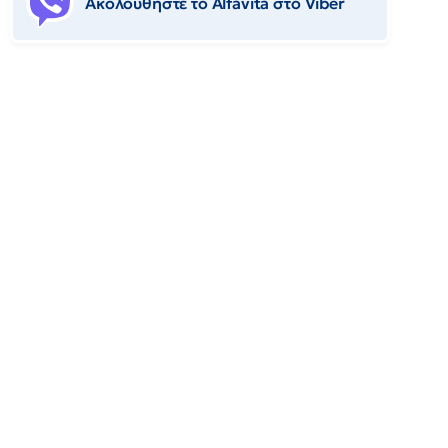
Ακολουθήστε το Αlfavita στο Viber