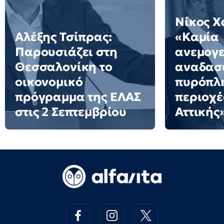
Νίκος Χ
Αλέξης Τσίπρας:
«Καμία
Παρουσιάζει στη
ανεμογε
Θεσσαλονίκη το
αναδασω
οικονομικό
πυρόπλ
πρόγραμμα της ΕΛΑΣ
περιοχέ
στις 2 Σεπτεμβρίου
Αττικής