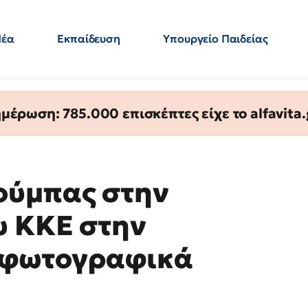
Νέα
Εκπαίδευση
Υπουργείο Παιδείας
 Εκπαιδευτικών
Μεταπτυχιακά
Πολιτική
Κόσμος
- Απαντήσεις
έρωση: 785.000 επισκέπτες είχε το alfavita.
ούμπας στην
υ ΚΚΕ στην
α φωτογραφικά