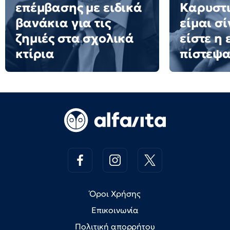
επέμβασης με ειδικά
Καρυστι
βανάκια για τις
είμαι σ
ζημιές στα σχολικά
είστε η
κτίρια
πίστεψ
Όροι Χρήσης
Επικοινωνία
Πολιτική απορρήτου