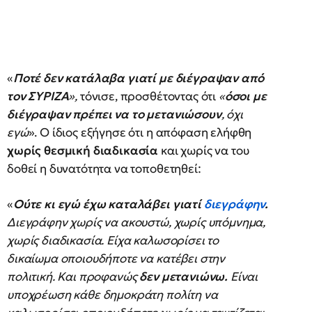
«
Ποτέ δεν κατάλαβα γιατί με διέγραψαν από
τον ΣΥΡΙΖΑ
»,
τόνισε, προσθέτοντας ότι
«
όσοι με
διέγραψαν πρέπει να το μετανιώσουν
, όχι
εγώ
». Ο ίδιος εξήγησε ότι η απόφαση ελήφθη
χωρίς θεσμική διαδικασία
και χωρίς να του
δοθεί η δυνατότητα να τοποθετηθεί:
«
Ούτε κι εγώ έχω καταλάβει γιατί
διεγράφην
.
Διεγράφην χωρίς να ακουστώ, χωρίς υπόμνημα,
χωρίς διαδικασία. Είχα καλωσορίσει το
δικαίωμα οποιουδήποτε να κατέβει στην
πολιτική. Και προφανώς
δεν μετανιώνω.
Είναι
υποχρέωση κάθε δημοκράτη πολίτη να