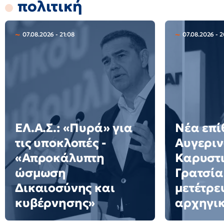
πολιτική
07.08.2026 - 21:08
07.08.2026 - 
ΕΛ.Α.Σ.: «Πυρά» για
Νέα επί
τις υποκλοπές -
Αυγεριν
«Απροκάλυπτη
Καρυστι
ώσμωση
Γρατσία
Δικαιοσύνης και
μετέτρε
κυβέρνησης»
αρχηγι