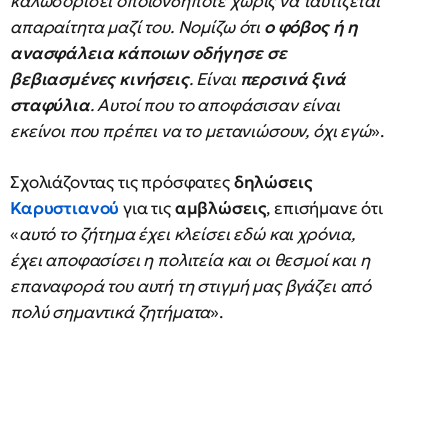
καλωσορίσει οποιονδήποτε χωρίς να ταυτίζεται
απαραίτητα μαζί του. Νομίζω ότι
ο φόβος ή η
ανασφάλεια κάποιων οδήγησε σε
βεβιασμένες κινήσεις
. Είναι
περσινά ξινά
σταφύλια
. Αυτοί που το αποφάσισαν είναι
εκείνοι που πρέπει να το μετανιώσουν, όχι εγώ
».
Σχολιάζοντας τις πρόσφατες
δηλώσεις
Καρυστιανού
για τις
αμβλώσεις
, επισήμανε ότι
«
αυτό το ζήτημα έχει κλείσει εδώ και χρόνια,
έχει αποφασίσει η πολιτεία και οι θεσμοί και η
επαναφορά του αυτή τη στιγμή μας βγάζει από
πολύ σημαντικά ζητήματα
».