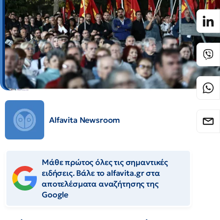
Alfavita Newsroom
Μάθε πρώτος όλες τις σημαντικές
ειδήσεις. Βάλε το alfavita.gr στα
αποτελέσματα αναζήτησης της
Google