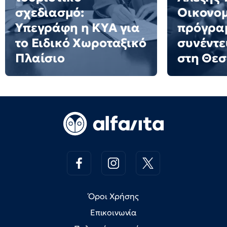
σχεδιασμό:
Οικονο
Υπεγράφη η ΚΥΑ για
πρόγρα
το Ειδικό Χωροταξικό
συνέντε
Πλαίσιο
στη Θε
Όροι Χρήσης
Επικοινωνία