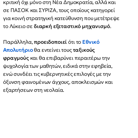
κριτική όχι μόνο στη Νέα Δημοκρατία, αλλά και
σε ΠΑΣΟΚ και ΣΥΡΙΖΑ, τους οποίους κατηγορεί
για κοινή στρατηγική κατεύθυνση που μετέτρεψε
το Λύκειο σε
διαρκή εξεταστικό μηχανισμό
.
Παράλληλα,
προειδοποιεί
ότι το
Εθνικό
Απολυτήριο
θα εντείνει τους
ταξικούς
φραγμούς
και θα επιβαρύνει περαιτέρω την
ψυχολογία των μαθητών, ειδικά στην εφηβεία,
ενώ συνδέει τις κυβερνητικές επιλογές με την
όξυνση φαινομένων άγχους, αποκλεισμών και
εξαρτήσεων στη νεολαία.