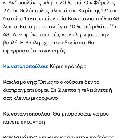
κ. Ανδρουλάκης μίλησε 20 λεπτά. Ο κ Φάμελος
27, ο κ. Βελόπουλος 3λεπτά ο κ. Χαρίτσης 13’, ο κ.
Νατσίςο 13 και εσείς κυρία Κωνσταντοπούλου 48
λεπτά. Και σήμερα αντί για 30 λεπτά μιλάτε ήδη
48 . Δεν πρόκειται εσέις να κυβερνήσετε την
βουλή. Η Βουλή έχει προεδρείο και θα
εφαρμοστεί ο κανονισμός.
Κωνστατοπούλου
: Κύριε πρόεδρε
Κακλαμάνης
: Όπως το ακούσατε δεν το
διαπραγματεύομαι. Σε 2 λεπτά η τελειώνετε ή
σας κλείνω μικρόφωνο
Κωνσταντοπούλου
: Θα μπορούσατε να μου
κάνετε υπόμνηση
Κακλαμάνης
: Επί 9 μήνες ήσασταν πρόεδρος