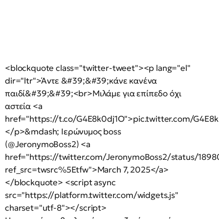
<blockquote class="twitter-tweet"><p lang="el"
dir="ltr">Άντε &#39;&#39;κάνε κανένα
παιδί&#39;&#39;<br>Μιλάμε για επίπεδο όχι
αστεία <a
href="https://t.co/G4E8k0dj1O">pic.twitter.com/G4E8
</p>&mdash; Ιερώνυμος boss
(@JeronymoBoss2) <a
href="https://twitter.com/JeronymoBoss2/status/18
ref_src=twsrc%5Etfw">March 7, 2025</a>
</blockquote> <script async
src="https://platform.twitter.com/widgets.js"
charset="utf-8"></script>