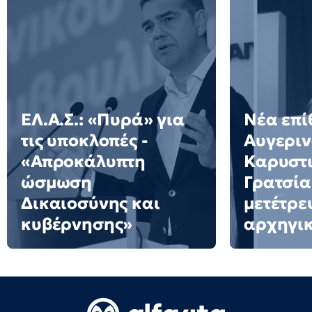
ΕΛ.Α.Σ.: «Πυρά» για
Νέα επί
τις υποκλοπές -
Αυγεριν
«Απροκάλυπτη
Καρυστι
ώσμωση
Γρατσία
Δικαιοσύνης και
μετέτρε
κυβέρνησης»
αρχηγι