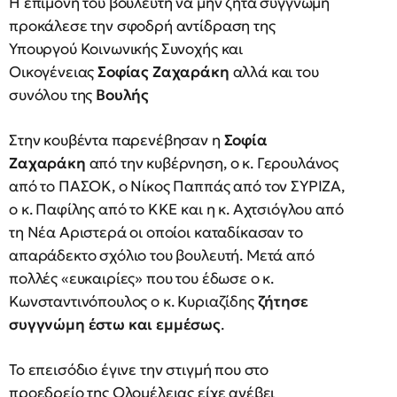
Η επιμονή του βουλευτή να μην ζητά συγγνώμη
προκάλεσε την σφοδρή αντίδραση της
Υπουργού Κοινωνικής Συνοχής και
Οικογένειας
Σοφίας Ζαχαράκη
αλλά και του
συνόλου της
Βουλής
Στην κουβέντα παρενέβησαν η
Σοφία
Ζαχαράκη
από την κυβέρνηση, ο κ. Γερουλάνος
από το ΠΑΣΟΚ, ο Νίκος Παππάς από τον ΣΥΡΙΖΑ,
ο κ. Παφίλης από το ΚΚΕ και η κ. Αχτσιόγλου από
τη Νέα Αριστερά οι οποίοι καταδίκασαν το
απαράδεκτο σχόλιο του βουλευτή. Μετά από
πολλές «ευκαιρίες» που του έδωσε ο κ.
Κωνσταντινόπουλος ο κ. Κυριαζίδης
ζήτησε
συγγνώμη έστω και εμμέσως
.
Το επεισόδιο έγινε την στιγμή που στο
προεδρείο της Ολομέλειας είχε ανέβει