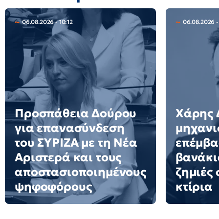
06.08.2026 - 10:12
06.08.2026 -
Προσπάθεια Δούρου
Χάρης 
για επανασύνδεση
μηχανι
του ΣΥΡΙΖΑ με τη Νέα
επέμβα
Αριστερά και τους
βανάκια
αποστασιοποιημένους
ζημιές
ψηφοφόρους
κτίρια