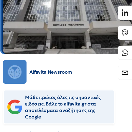
Alfavita Newsroom
Μάθε πρώτος όλες τις σημαντικές
ειδήσεις. Βάλε το alfavita.gr στα
αποτελέσματα αναζήτησης της
Google