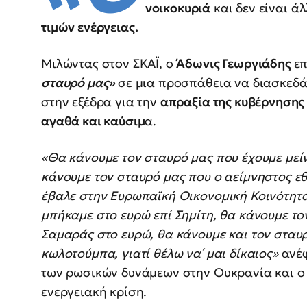
νοικοκυριά
και δεν είναι ά
τιμών ενέργειας.
Μιλώντας στον ΣΚΑΪ, ο
Άδωνις Γεωργιάδης
ε
σταυρό μας»
σε μια προσπάθεια να διασκεδάσ
στην εξέδρα για την
απραξία της κυβέρνησης
αγαθά και καύσιμ
α.
«Θα κάνουμε τον σταυρό μας που έχουμε μεί
κάνουμε τον σταυρό μας που ο αείμνηστος 
έβαλε στην Ευρωπαϊκή Οικονομική Κοινότητα
μπήκαμε στο ευρώ επί Σημίτη, θα κάνουμε το
Σαμαράς στο ευρώ, θα κάνουμε και τον σταυρ
κωλοτούμπα, γιατί θέλω να΄ μαι δίκαιος»
ανέ
των ρωσικών δυνάμεων στην Ουκρανία και ο 
ενεργειακή κρίση.