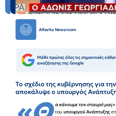
Alfavita Newsroom
Μάθε πρώτος όλες τις σημαντικές ειδήσε
αναζήτησης της Google
Το σχέδιο της κυβέρνησης για την
αποκάλυψε ο υπουργός Ανάπτυξη
«Θ
α κάνουμε τον σταυρό μας»
του
υπουργού Ανάπτυξης
σ