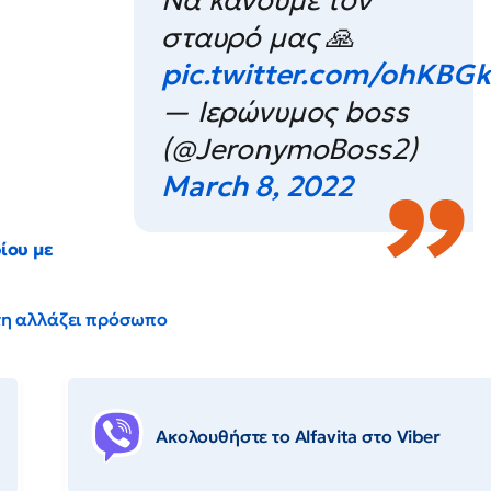
Να κάνουμε τον
σταυρό μας 🙏
pic.twitter.com/ohKBGk
— Ιερώνυμος boss
(@JeronymoBoss2)
March 8, 2022
ίου με
έντη αλλάζει πρόσωπο
Ακολουθήστε το Αlfavita στο Viber