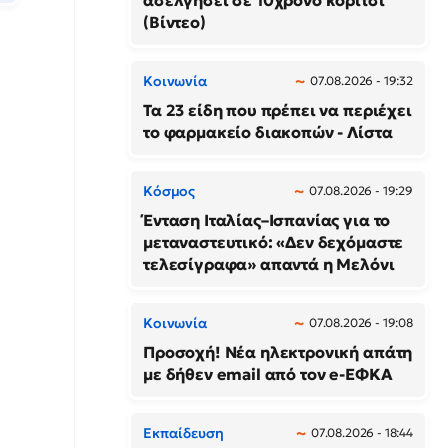
ασελγήσει σε 10χρονο κορίτσι
(Βίντεο)
Κοινωνία
07.08.2026 - 19:32
Τα 23 είδη που πρέπει να περιέχει
το φαρμακείο διακοπών - Λίστα
Κόσμος
07.08.2026 - 19:29
Ένταση Ιταλίας–Ισπανίας για το
μεταναστευτικό: «Δεν δεχόμαστε
τελεσίγραφα» απαντά η Μελόνι
Κοινωνία
07.08.2026 - 19:08
Προσοχή! Νέα ηλεκτρονική απάτη
με δήθεν email από τον e-ΕΦΚΑ
Εκπαίδευση
07.08.2026 - 18:44