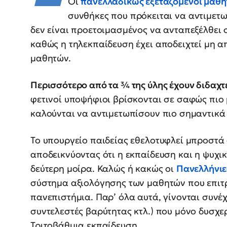
Οι
πανελλαδικώς εξεταζόμενοι μαθη
συνθήκες που πρόκειται να αντιμετω
δεν είναι προετοιμασμένος να ανταπεξέλθει στ
καθώς η τηλεκπαίδευση έχει αποδειχτεί μη α
μαθητών.
Περισσότερο από τα ¾ της ύλης έχουν διδαχτ
φετινοί υποψήφιοι βρίσκονται σε σαφώς πιο μ
καλούνται να αντιμετωπίσουν πιο σημαντικά
Το υπουργείο παιδείας εθελοτυφλεί μπροστά 
αποδεικνύοντας ότι η εκπαίδευση και η ψυχι
δεύτερη μοίρα. Καλώς ή κακώς οι
Πανελλήνιε
σύστημα αξιολόγησης των μαθητών που επιτρ
πανεπιστήμια. Παρ’ όλα αυτά, γίνονται συνέ
συντελεστές βαρύτητας κτλ.) που μόνο δυσχ
Τριτοβάθμια εκπαίδευση.