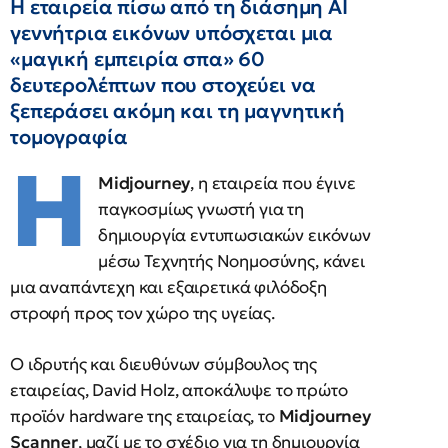
Η εταιρεία πίσω από τη διάσημη AI
γεννήτρια εικόνων υπόσχεται μια
«μαγική εμπειρία σπα» 60
δευτερολέπτων που στοχεύει να
ξεπεράσει ακόμη και τη μαγνητική
τομογραφία
Η
Midjourney
, η εταιρεία που έγινε
παγκοσμίως γνωστή για τη
δημιουργία εντυπωσιακών εικόνων
μέσω Τεχνητής Νοημοσύνης, κάνει
μια αναπάντεχη και εξαιρετικά φιλόδοξη
στροφή προς τον χώρο της υγείας.
Ο ιδρυτής και διευθύνων σύμβουλος της
εταιρείας, David Holz, αποκάλυψε το πρώτο
προϊόν hardware της εταιρείας, το
Midjourney
Scanner
, μαζί με το σχέδιο για τη δημιουργία