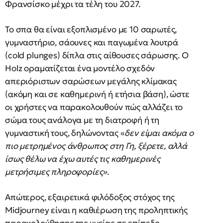
Φρανσίσκο μέχρι τα τέλη του 2027.
Το σπα θα είναι εξοπλισμένο με 10 σαρωτές,
γυμναστήριο, σάουνες και παγωμένα λουτρά
(cold plunges) δίπλα στις αίθουσες σάρωσης. Ο
Holz οραματίζεται ένα μοντέλο σχεδόν
απεριόριστων σαρώσεων μεγάλης κλίμακας
(ακόμη και σε καθημερινή ή ετήσια βάση), ώστε
οι χρήστες να παρακολουθούν πώς αλλάζει το
σώμα τους ανάλογα με τη διατροφή ή τη
γυμναστική τους, δηλώνοντας «
δεν είμαι ακόμα ο
πιο μετρημένος άνθρωπος στη Γη, ξέρετε, αλλά
ίσως θέλω να έχω αυτές τις καθημερινές
μετρήσιμες πληροφορίες»
.
Απώτερος, εξαιρετικά φιλόδοξος στόχος της
Midjourney είναι η καθιέρωση της προληπτικής
παρακολούθησης της υγείας σε επίπεδο