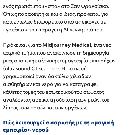
ενός πρωτότυπου «σπα» στο Σαν Φρανσίσκο.
Όπως παραδέχτηκε και ο ίδιος, πρόκειται για
κάτι εντελώς διαφορετικό από τις εικόνες με
«γατάκια» που παράγει η AI γεννήτριά του.
Πρόκειται για το
Midjourney Medical
, ένα νέο
ιατρικό τμήμα που ανακοίνωσε τη δημιουργία
μιας συσκευής αξονικής τομογραφίας υπερήχων
(ultrasound CT scanner). Η συσκευή
χρησιμοποιεί έναν δακτύλιο χιλιάδων
αισθητήρων και νερό για να καταγράψει
κάθετες τομές του εσωτερικού του σώματος,
αναλύοντας αρχικά τη σύσταση των μυών, του
λίπους, των οστών και των οργάνων.
Πώς λειτουργεί ο σαρωτής με τη «μαγική
εμπειρία» νερού