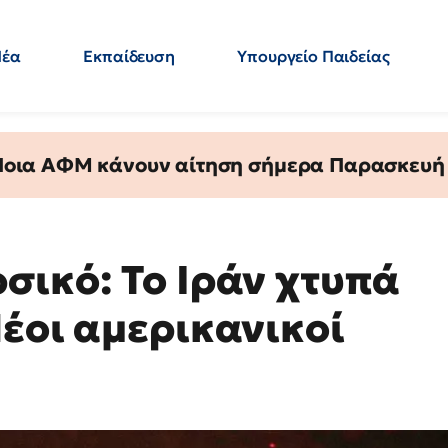
Νέα
Εκπαίδευση
Υπουργείο Παιδείας
 Εκπαιδευτικών
Μεταπτυχιακά
Πολιτική
Κόσμος
- Απαντήσεις
 Ποια ΑΦΜ κάνουν αίτηση σήμερα Παρασκευή - 
σικό: Το Ιράν χτυπά
έοι αμερικανικοί