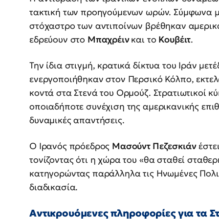
τακτική των προηγούμενων ωρών. Σύμφωνα με
στόχαστρο των αντιποίνων βρέθηκαν αμερικα
εδρεύουν στο
Μπαχρέιν
και το
Κουβέιτ
.
Την ίδια στιγμή, κρατικά δίκτυα του Ιράν με
ενεργοποιήθηκαν στον Περσικό Κόλπο, εκτελ
κοντά στα Στενά του Ορμούζ. Στρατιωτικοί κύ
οποιαδήποτε συνέχιση της αμερικανικής επι
δυναμικές απαντήσεις.
Ο Ιρανός πρόεδρος
Μασούντ Πεζεσκιάν
έστει
τονίζοντας ότι η χώρα του «θα σταθεί σταθερ
κατηγορώντας παράλληλα τις Ηνωμένες Πολιτ
διαδικασία.
Αντικρουόμενες πληροφορίες για τα Σ