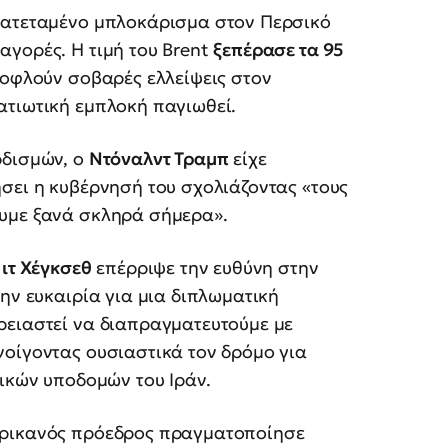
ρατεταμένο μπλοκάρισμα στον Περσικό
αγορές. Η τιμή του Brent
ξεπέρασε τα 95
ξοφλούν σοβαρές ελλείψεις στον
ατιωτική εμπλοκή παγιωθεί.
ρδισμών, ο
Ντόναλντ Τραμπ
είχε
σει η κυβέρνησή του σχολιάζοντας «τους
ουμε ξανά σκληρά σήμερα».
ιτ Χέγκσεθ
επέρριψε την ευθύνη στην
ην ευκαιρία για μια διπλωματική
ρειαστεί να διαπραγματευτούμε με
νοίγοντας ουσιαστικά τον δρόμο για
γικών υποδομών του Ιράν.
ερικανός πρόεδρος πραγματοποίησε