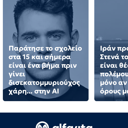
Παράτησε το σχολείο
Ιράν πρ
στα 15 και σήμερα
Στενά τ
είναι ένα βήμα πριν
είναι θ
γίνει
πολέμου
δισεκατομμυριούχος
μόνο αν 
χάρη... στην AI
όρους μ