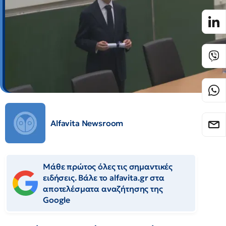
Alfavita Newsroom
Μάθε πρώτος όλες τις σημαντικές
ειδήσεις. Βάλε το alfavita.gr στα
αποτελέσματα αναζήτησης της
Google