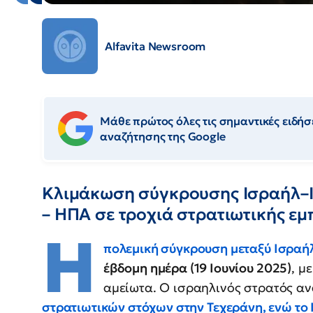
Alfavita Newsroom
Μάθε πρώτος όλες τις σημαντικές ειδήσε
αναζήτησης της Google
Κλιμάκωση σύγκρουσης Ισραήλ–Ιρ
– ΗΠΑ σε τροχιά στρατιωτικής ε
Η
πολεμική σύγκρουση μεταξύ Ισραήλ
έβδομη ημέρα (19 Ιουνίου 2025)
, μ
αμείωτα. Ο ισραηλινός στρατός α
στρατιωτικών στόχων στην Τεχεράνη, ενώ το 