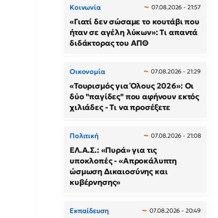
Κοινωνία
07.08.2026 - 21:57
«Γιατί δεν σώσαμε το κουτάβι που
ήταν σε αγέλη λύκων»: Τι απαντά
διδάκτορας του ΑΠΘ
Οικονομία
07.08.2026 - 21:29
«Τουρισμός για Όλους 2026»: Οι
δύο "παγίδες" που αφήνουν εκτός
χιλιάδες - Τι να προσέξετε
Πολιτική
07.08.2026 - 21:08
ΕΛ.Α.Σ.: «Πυρά» για τις
υποκλοπές - «Απροκάλυπτη
ώσμωση Δικαιοσύνης και
κυβέρνησης»
Εκπαίδευση
07.08.2026 - 20:49