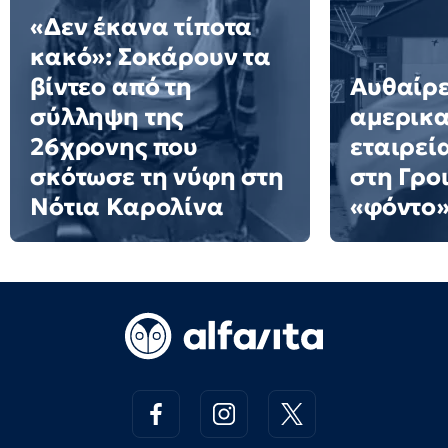
«Δεν έκανα τίποτα
κακό»: Σοκάρουν τα
βίντεο από τη
Αυθαίρε
σύλληψη της
αμερικα
26χρονης που
εταιρεί
σκότωσε τη νύφη στη
στη Γρο
Νότια Καρολίνα
«φόντο»