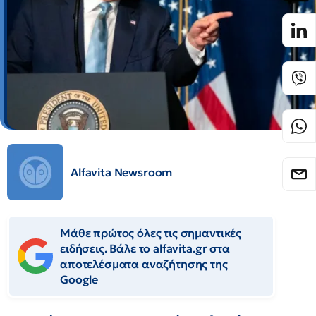
Alfavita Newsroom
Μάθε πρώτος όλες τις σημαντικές
ειδήσεις. Βάλε το alfavita.gr στα
αποτελέσματα αναζήτησης της
Google