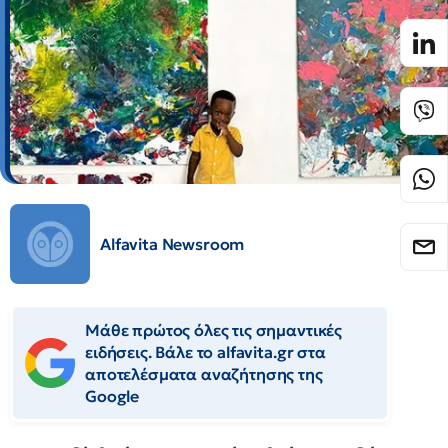
Alfavita Newsroom
Μάθε πρώτος όλες τις σημαντικές
ειδήσεις. Βάλε το alfavita.gr στα
αποτελέσματα αναζήτησης της
Google