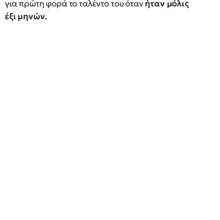
για πρώτη φορά το ταλέντο του όταν
ήταν μόλις
έξι μηνών.