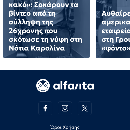
κακό»: Σοκάρουν τα
βίντεο από τη
Αυθαίρε
σύλληψη της
αμερικα
26χρονης που
εταιρεί
σκότωσε τη νύφη στη
στη Γρο
Νότια Καρολίνα
«φόντο»
Όροι Χρήσης