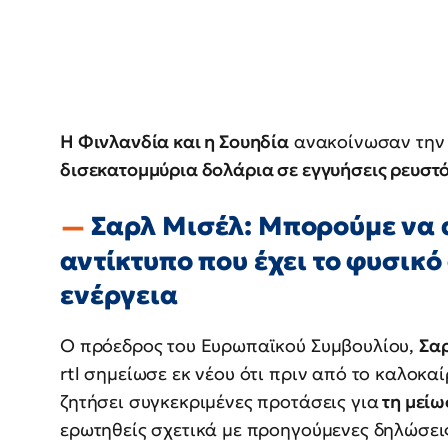
Η Φινλανδία και η Σουηδία
ανακοίνωσαν την 
δισεκατομμύρια δολάρια σε εγγυήσεις ρευστότ
Σαρλ Μισέλ: Μπορούμε να
αντίκτυπο που έχει το φυσικό
ενέργεια
Ο πρόεδρος του Ευρωπαϊκού Συμβουλίου,
Σα
rtl σημείωσε εκ νέου ότι πριν από το καλοκα
ζητήσει συγκεκριμένες προτάσεις για
τη μείω
ερωτηθείς σχετικά με προηγούμενες δηλώσεις