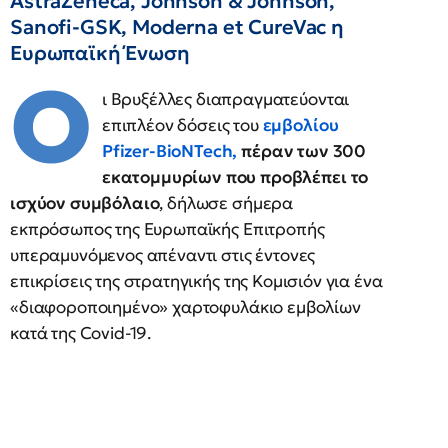
AstraZeneca, Johnson & Johnson,
Sanofi-GSK, Moderna et CureVac η
Ευρωπαϊκή Ένωση
Ο
ι Βρυξέλλες διαπραγματεύονται
επιπλέον δόσεις του
εμβολίου
Pfizer-BioNTech,
πέραν των 300
εκατομμυρίων που προβλέπει το
ισχύον συμβόλαιο
, δήλωσε σήμερα
εκπρόσωπος της Ευρωπαϊκής Επιτροπής
υπεραμυνόμενος απέναντι στις έντονες
επικρίσεις της στρατηγικής της Κομισιόν για ένα
«διαφοροποιημένο» χαρτοφυλάκιο εμβολίων
κατά της Covid-19.