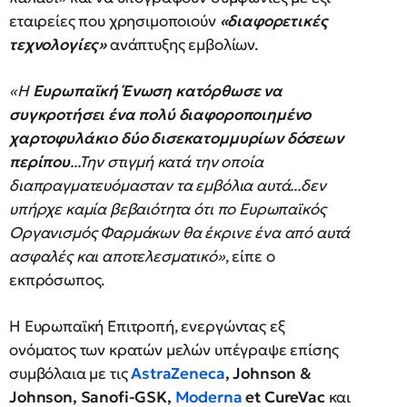
εταιρείες που χρησιμοποιούν
«διαφορετικές
τεχνολογίες»
ανάπτυξης εμβολίων.
«Η
Ευρωπαϊκή Ένωση κατόρθωσε να
συγκροτήσει ένα πολύ διαφοροποιημένο
χαρτοφυλάκιο δύο δισεκατομμυρίων δόσεων
περίπου
...Την στιγμή κατά την οποία
διαπραγματευόμασταν τα εμβόλια αυτά...δεν
υπήρχε καμία βεβαιότητα ότι πο Ευρωπαϊκός
Οργανισμός Φαρμάκων θα έκρινε ένα από αυτά
ασφαλές και αποτελεσματικό»
, είπε ο
εκπρόσωπος.
Η Ευρωπαϊκή Επιτροπή, ενεργώντας εξ
ονόματος των κρατών μελών υπέγραψε επίσης
συμβόλαια με τις
AstraZeneca
, Johnson &
Johnson, Sanofi-GSK,
Moderna
et CureVac
και