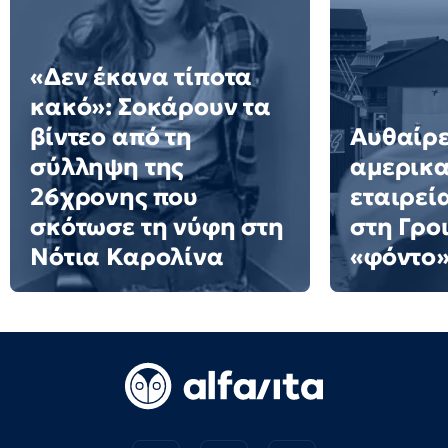
«Δεν έκανα τίποτα
κακό»: Σοκάρουν τα
βίντεο από τη
Αυθαίρε
σύλληψη της
αμερικα
26χρονης που
εταιρεί
σκότωσε τη νύφη στη
στη Γρο
Νότια Καρολίνα
«φόντο»