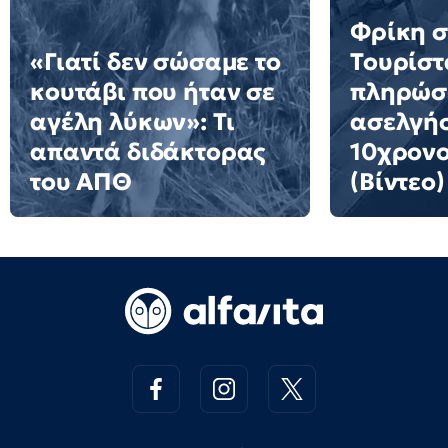
Φρίκη σ
«Γιατί δεν σώσαμε το
Τουρίστ
κουτάβι που ήταν σε
πληρώσε
αγέλη λύκων»: Τι
ασελγήσ
απαντά διδάκτορας
10χρονο
του ΑΠΘ
(Βίντεο)