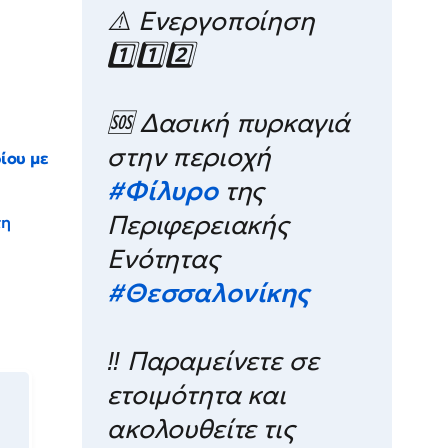
⚠️ Ενεργοποίηση
1️⃣1️⃣2️⃣
🆘 Δασική πυρκαγιά
στην περιοχή
ίου με
#Φίλυρο
της
Περιφερειακής
τη
Ενότητας
#Θεσσαλονίκης
‼️ Παραμείνετε σε
ετοιμότητα και
ακολουθείτε τις