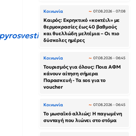
Κοινωνία
07.08.2026 - 07:08
Καιρός: Εκρηκτικό «κοκτέιλ» με
θερμοκρασίες έως 40 βαθμούς
και θυελλώδη μελτέμια – Οι πιο
pyrosvestiki
@hellenicpolice
δύσκολες ημέρες
Κοινωνία
07.08.2026 - 06:45
Τουρισμός για όλους: Ποια ΑΦΜ
κάνουν αίτηση σήμερα
Παρασκευή - Τα sos για το
voucher
Κοινωνία
07.08.2026 - 06:45
Το μωσαϊκό αλλιώς: Η παγωμένη
συνταγή που λιώνει στο στόμα