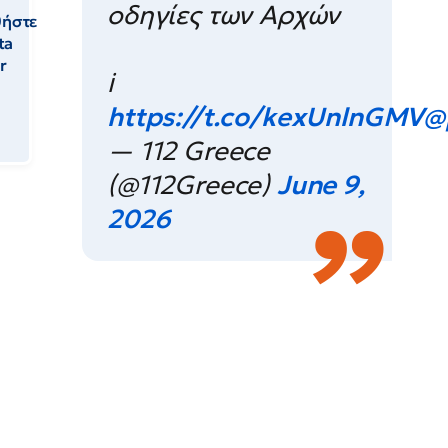
οδηγίες των Αρχών
θήστε
ta
r
ℹ️
https://t.co/kexUnlnGMV
@
— 112 Greece
(@112Greece)
June 9,
2026