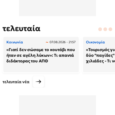
τελευταία
Κοινωνία
Οικονομία
07.08.2026 - 21:57
«Γιατί δεν σώσαμε το κουτάβι που
«Τουρισμός γι
ήταν σε αγέλη λύκων»: Τι απαντά
δύο "παγίδες"
διδάκτορας του ΑΠΘ
χιλιάδες - Τι 
τελευταία νέα