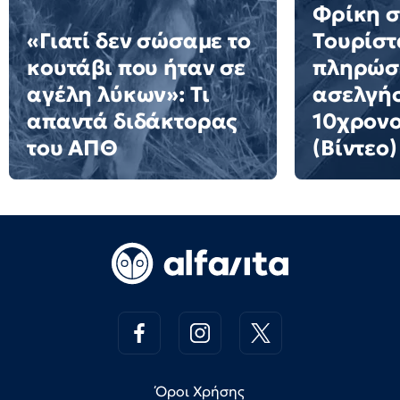
Φρίκη σ
«Γιατί δεν σώσαμε το
Τουρίστ
κουτάβι που ήταν σε
πληρώσε
αγέλη λύκων»: Τι
ασελγήσ
απαντά διδάκτορας
10χρονο
του ΑΠΘ
(Βίντεο)
Όροι Χρήσης