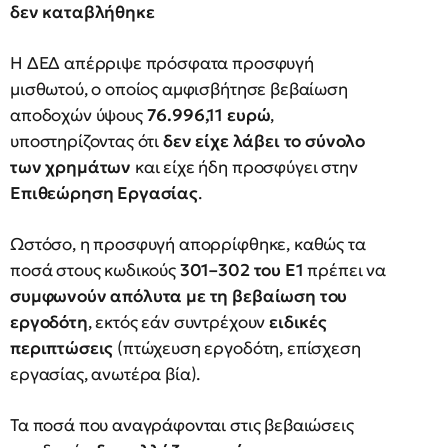
δεν καταβλήθηκε
Η ΔΕΔ απέρριψε πρόσφατα προσφυγή
μισθωτού, ο οποίος αμφισβήτησε βεβαίωση
αποδοχών ύψους
76.996,11 ευρώ
,
υποστηρίζοντας ότι
δεν είχε λάβει το σύνολο
των χρημάτων
και είχε ήδη προσφύγει στην
Επιθεώρηση Εργασίας
.
Ωστόσο, η προσφυγή απορρίφθηκε, καθώς τα
ποσά στους κωδικούς
301–302 του Ε1
πρέπει να
συμφωνούν απόλυτα με τη βεβαίωση του
εργοδότη
, εκτός εάν συντρέχουν
ειδικές
περιπτώσεις
(πτώχευση εργοδότη, επίσχεση
εργασίας, ανωτέρα βία).
Τα ποσά που αναγράφονται στις βεβαιώσεις