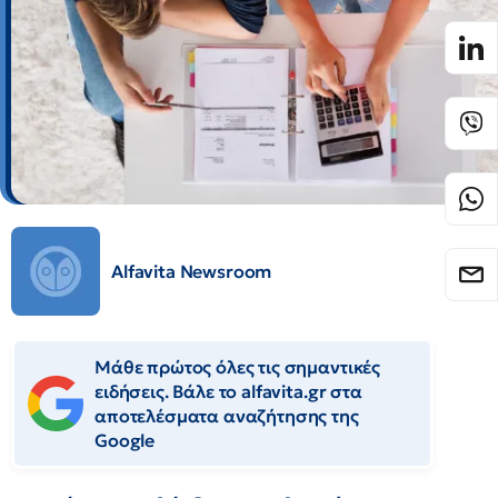
Alfavita Newsroom
Μάθε πρώτος όλες τις σημαντικές
ειδήσεις. Βάλε το alfavita.gr στα
αποτελέσματα αναζήτησης της
Google