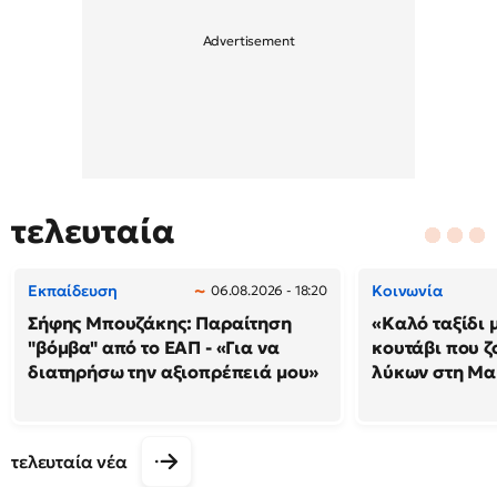
τελευταία
Εκπαίδευση
Κοινωνία
06.08.2026 - 18:20
Σήφης Μπουζάκης: Παραίτηση
«Καλό ταξίδι 
"βόμβα" από το ΕΑΠ - «Για να
κουτάβι που ζ
διατηρήσω την αξιοπρέπειά μου»
λύκων στη Μακ
τελευταία νέα