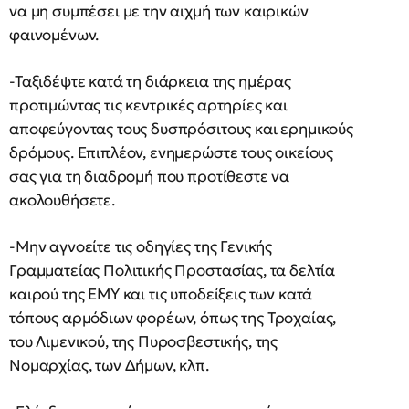
να µη συµπέσει µε την αιχµή των καιρικών
φαινοµένων.
-Ταξιδέψτε κατά τη διάρκεια της ηµέρας
προτιμώντας τις κεντρικές αρτηρίες και
αποφεύγοντας τους δυσπρόσιτους και ερηµικούς
δρόµους. Επιπλέον, ενηµερώστε τους οικείους
σας για τη διαδροµή που προτίθεστε να
ακολουθήσετε.
-Μην αγνοείτε τις οδηγίες της Γενικής
Γραµµατείας Πολιτικής Προστασίας, τα δελτία
καιρού της ΕΜΥ και τις υποδείξεις των κατά
τόπους αρµόδιων φορέων, όπως της Τροχαίας,
του Λιµενικού, της Πυροσβεστικής, της
Νομαρχίας, των Δήμων, κλπ.