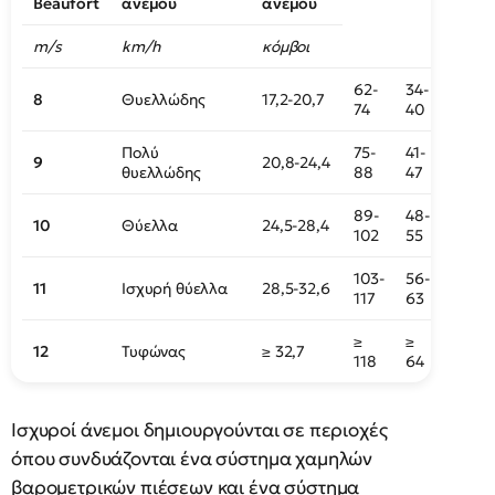
Beaufort
ανέμου
ανέμου
m/s
km/h
κόμβοι
62-
34-
8
Θυελλώδης
17,2-20,7
74
40
Πολύ
75-
41-
9
20,8-24,4
θυελλώδης
88
47
89-
48-
10
Θύελλα
24,5-28,4
102
55
103-
56-
11
Ισχυρή θύελλα
28,5-32,6
117
63
≥
≥
12
Τυφώνας
≥ 32,7
118
64
Ισχυροί άνεμοι δημιουργούνται σε περιοχές
όπου συνδυάζονται ένα σύστημα χαμηλών
βαρομετρικών πιέσεων και ένα σύστημα