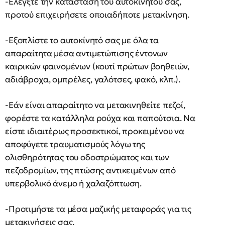
-Ελέγξτε την κατάσταση του αυτοκινήτου σας,
προτού επιχειρήσετε οποιαδήποτε µετακίνηση.
-Εξοπλίστε το αυτοκίνητό σας µε όλα τα
απαραίτητα µέσα αντιµετώπισης έντονων
καιρικών φαινοµένων (κουτί πρώτων βοηθειών,
αδιάβροχα, οµπρέλες, γαλότσες, φακό, κλπ.).
-Εάν είναι απαραίτητο να µετακινηθείτε πεζοί,
φορέστε τα κατάλληλα ρούχα και παπούτσια. Να
είστε ιδιαιτέρως προσεκτικοί, προκειµένου να
αποφύγετε τραυµατισµούς λόγω της
ολισθηρότητας του οδοστρώµατος και των
πεζοδροµίων, της πτώσης αντικειµένων από
υπερβολικό άνεµο ή χαλαζόπτωση.
-Προτιµήστε τα µέσα µαζικής µεταφοράς για τις
µετακινήσεις σας.