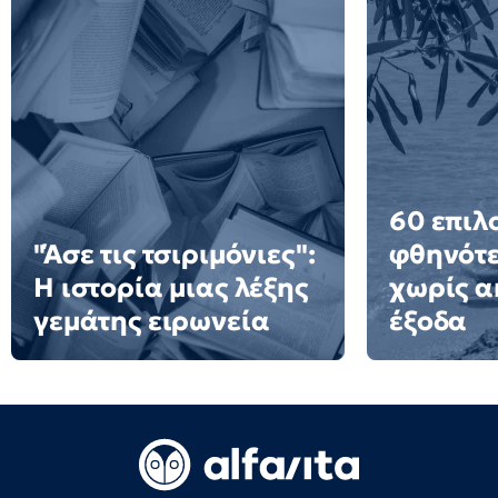
60 επιλ
"Άσε τις τσιριμόνιες":
φθηνότε
Η ιστορία μιας λέξης
χωρίς α
γεμάτης ειρωνεία
έξοδα