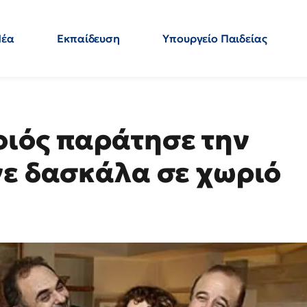
Νέα
Εκπαίδευση
Υπουργείο Παιδείας
 Εκπαιδευτικών
Μεταπτυχιακά
Πολιτική
Κόσμος
- Απαντήσεις
ιός παράτησε την
νε δασκάλα σε χωριό