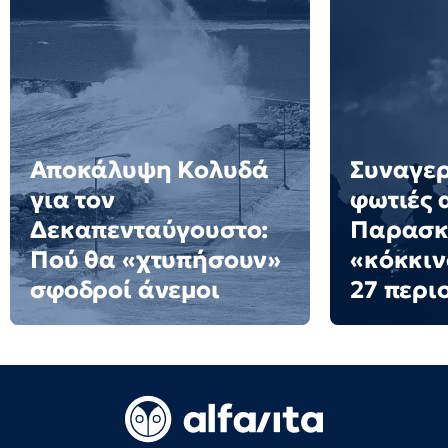
Αποκάλυψη Κολυδά
Συναγερ
για τον
φωτιές 
Δεκαπενταύγουστο:
Παρασκε
Πού θα «χτυπήσουν»
«κόκκιν
σφοδροί άνεμοι
27 περι