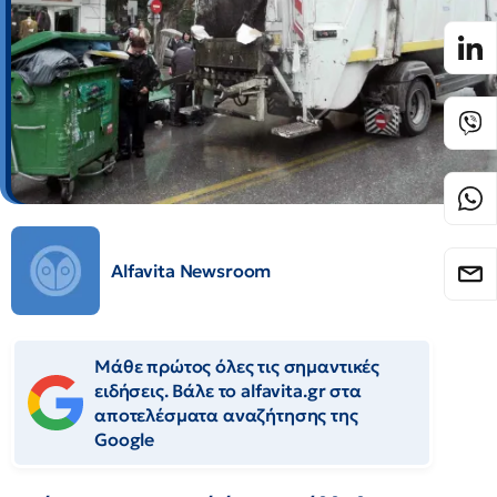
Alfavita Newsroom
Μάθε πρώτος όλες τις σημαντικές
ειδήσεις. Βάλε το alfavita.gr στα
αποτελέσματα αναζήτησης της
Google