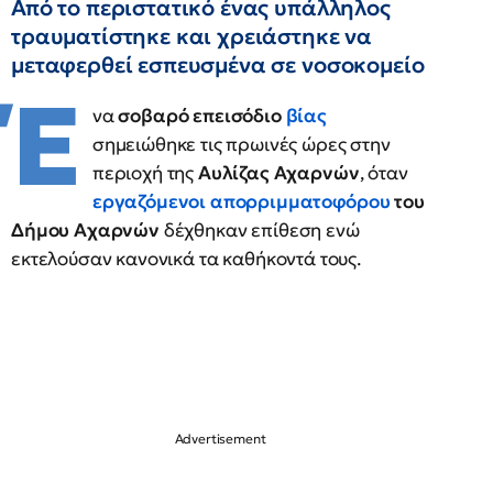
Από το περιστατικό ένας υπάλληλος
τραυματίστηκε και χρειάστηκε να
μεταφερθεί εσπευσμένα σε νοσοκομείο
Έ
να
σοβαρό επεισόδιο
βίας
σημειώθηκε τις πρωινές ώρες στην
περιοχή της
Αυλίζας Αχαρνών
, όταν
εργαζόμενοι απορριμματοφόρου
του
Δήμου Αχαρνών
δέχθηκαν επίθεση ενώ
εκτελούσαν κανονικά τα καθήκοντά τους.