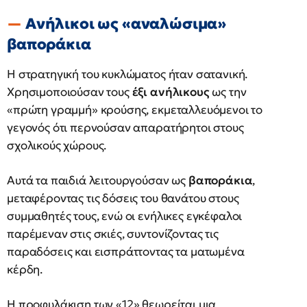
Ανήλικοι ως «αναλώσιμα»
βαποράκια
Η στρατηγική του κυκλώματος ήταν σατανική.
Χρησιμοποιούσαν τους
έξι ανήλικους
ως την
«πρώτη γραμμή» κρούσης, εκμεταλλευόμενοι το
γεγονός ότι περνούσαν απαρατήρητοι στους
σχολικούς χώρους.
Αυτά τα παιδιά λειτουργούσαν ως
βαποράκια
,
μεταφέροντας τις δόσεις του θανάτου στους
συμμαθητές τους, ενώ οι ενήλικες εγκέφαλοι
παρέμεναν στις σκιές, συντονίζοντας τις
παραδόσεις και εισπράττοντας τα ματωμένα
κέρδη.
Η προφυλάκιση των «12» θεωρείται μια