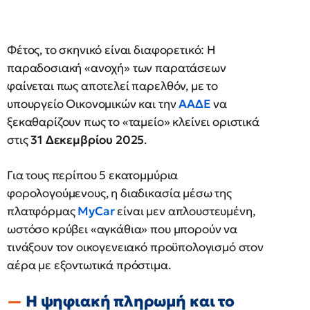
Φέτος, το σκηνικό είναι διαφορετικό: Η
παραδοσιακή «ανοχή» των παρατάσεων
φαίνεται πως αποτελεί παρελθόν, με το
υπουργείο Οικονομικών και την
ΑΑΔΕ
να
ξεκαθαρίζουν πως το «ταμείο» κλείνει οριστικά
στις
31 Δεκεμβρίου 2025
.
Για τους περίπου 5 εκατομμύρια
φορολογούμενους, η διαδικασία μέσω της
πλατφόρμας
MyCar
είναι μεν απλουστευμένη,
ωστόσο κρύβει «αγκάθια» που μπορούν να
τινάξουν τον οικογενειακό προϋπολογισμό στον
αέρα με εξοντωτικά πρόστιμα.
Η ψηφιακή πληρωμή και το