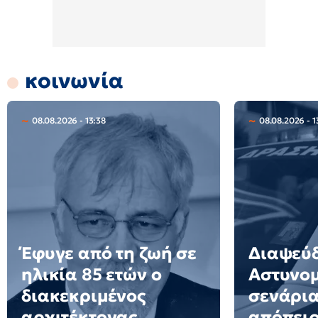
κοινωνία
08.08.2026 - 13:38
08.08.2026 - 1
Έφυγε από τη ζωή σε
Διαψεύδ
ηλικία 85 ετών ο
Αστυνομ
διακεκριμένος
σενάρια
αρχιτέκτονας
απόπει