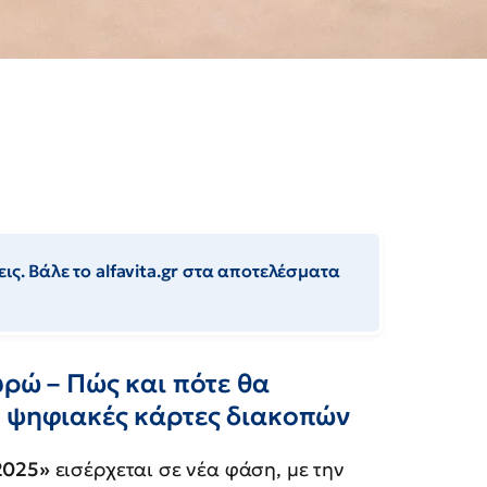
ις. Βάλε το alfavita.gr στα αποτελέσματα
υρώ – Πώς και πότε θα
ς ψηφιακές κάρτες διακοπών
2025»
εισέρχεται σε νέα φάση, με την