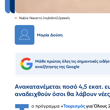
Nubia Navarro (nubikini)/pexels
Μαρία Δούση
Μάθε πρώτος όλες τις σημαντικές ειδήσε
αναζήτησης της Google
Ανακατανέμεται ποσό 4,5 εκατ. ε
αναδειχθούν όσοι θα λάβουν νέε
ο πρόγραμμα
«
Τουρισμός
για Όλους 