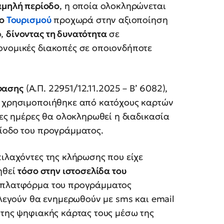
αμηλή περίοδο
, η οποία ολοκληρώνεται
ίο
Τουρισμού
προχωρά στην αξιοποίηση
ο,
δίνοντας τη δυνατότητα
σε
ονομικές διακοπές σε οποιονδήποτε
φασης
(Α.Π. 22951/12.11.2025 – Β’ 6082),
 χρησιμοποιήθηκε από κατόχους καρτών
νες ημέρες θα ολοκληρωθεί η διαδικασία
ρίοδο του προγράμματος.
ιλαχόντες της κλήρωσης που είχε
ηθεί
τόσο στην ιστοσελίδα του
η πλατφόρμα του προγράμματος
ιλεγούν θα ενημερωθούν με sms και email
 της ψηφιακής κάρτας τους μέσω της