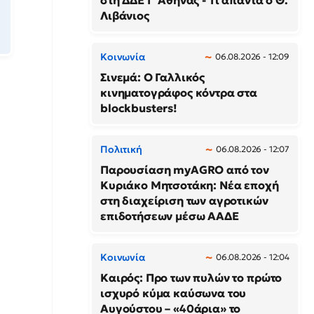
στη ΔΔΕ Γ' Αθήνας - Τι απαντά ο Θ.
Λιβάνιος
Κοινωνία
06.08.2026 - 12:09
Σινεμά: Ο Γαλλικός
κινηματογράφος κόντρα στα
blockbusters!
Πολιτική
06.08.2026 - 12:07
Παρουσίαση myAGRO από τον
Κυριάκο Μητσοτάκη: Νέα εποχή
στη διαχείριση των αγροτικών
επιδοτήσεων μέσω ΑΑΔΕ
Κοινωνία
06.08.2026 - 12:04
Καιρός: Προ των πυλών το πρώτο
ισχυρό κύμα καύσωνα του
Αυγούστου – «40άρια» το