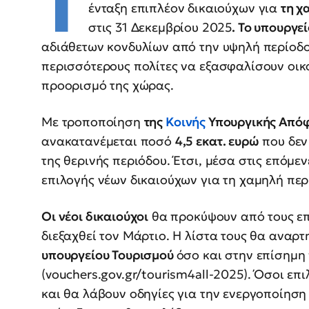
Τ
ένταξη επιπλέον δικαιούχων για
τη χ
στις 31 Δεκεμβρίου 2025
. Το υπουργε
αδιάθετων κονδυλίων από την υψηλή περίοδ
περισσότερους πολίτες να εξασφαλίσουν οικ
προορισμό της χώρας.
Με τροποποίηση
της
Κοινής
Υπουργικής Από
ανακατανέμεται ποσό
4,5 εκατ. ευρώ
που δεν
της θερινής περιόδου. Έτσι, μέσα στις επόμε
επιλογής νέων δικαιούχων για τη χαμηλή πε
Οι νέοι δικαιούχοι
θα προκύψουν από τους επ
διεξαχθεί τον Μάρτιο. Η λίστα τους θα αναρτ
υπουργείου Τουρισμού
όσο και στην επίσημ
(vouchers.gov.gr/tourism4all-2025). Όσοι επ
και θα λάβουν οδηγίες για την ενεργοποίηση